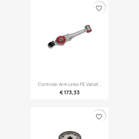
favorite_border
Controle-Arm Links PE Vanaf...
€ 173,33
favorite_border