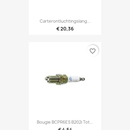
Carterontluchtingslang...
€ 20,36
favorite_border
Bougie BCPR6ES B202i Tot...
€ 4,54