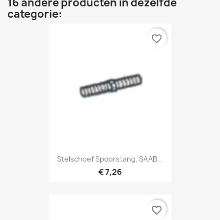
16 andere producten in dezelfde
categorie:
favorite_border
Stelschoef Spoorstang, SAAB...
€ 7,26
favorite_border