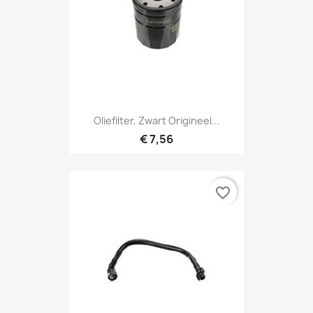
Oliefilter, Zwart Origineel...
€ 7,56
favorite_border