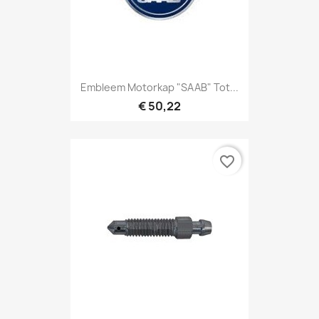
Embleem Motorkap "SAAB" Tot...
€ 50,22
favorite_border