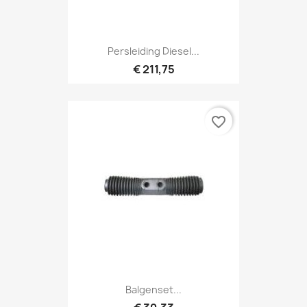
Persleiding Diesel...
€ 211,75
favorite_border
Balgenset...