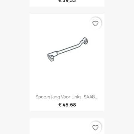
€ 39,33
favorite_border
Spoorstang Voor Links, SAAB...
€ 45,68
favorite_border