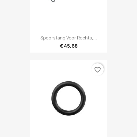
Spoorstang Voor Rechts,...
€ 45,68
favorite_border