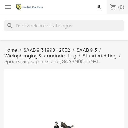
shopping_cart


(0)
search
Home
SAAB 9-3 1998 - 2002
SAAB 9-3
Wielophanging & stuurinrichting
Stuurinrichting
Spoorstangkop links voor, SAAB 900 en 9-3.