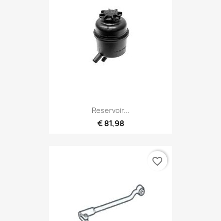
Reservoir...
€ 81,98
favorite_border