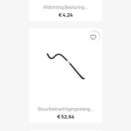
Afdichting Besturing...
€ 4,24
favorite_border
Stuurbekrachtigingsslang...
€ 52,64