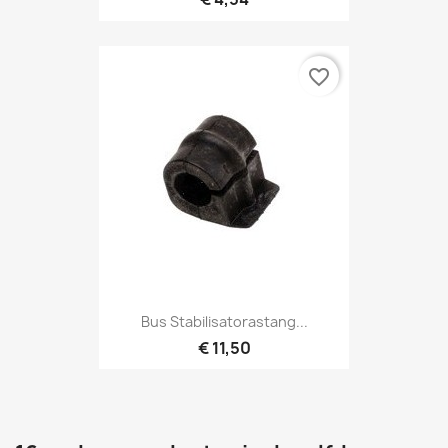
favorite_border
Bus Stabilisatorastang...
€ 11,50