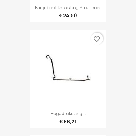
Banjobout Drukslang Stuurhuis.
€ 24,50
favorite_border
Hogedrukslang...
€ 88,21