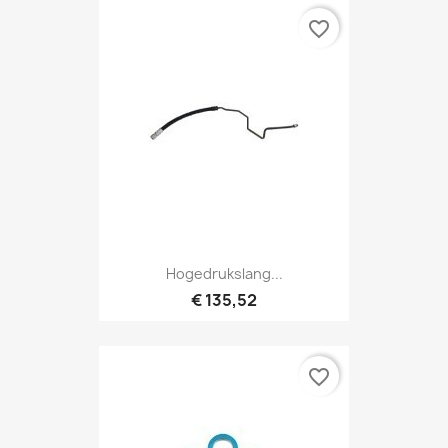
favorite_border
Hogedrukslang...
€ 135,52
favorite_border