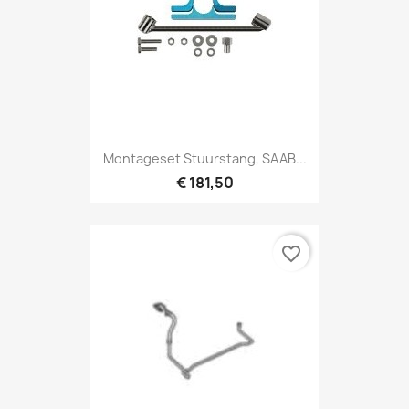
Montageset Stuurstang, SAAB...
€ 181,50
favorite_border