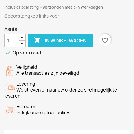
Inclusief belasting
Verzonden met 3-4 werkdagen
Spoorstangkop links voor
Aantal

favorite_border
IN WINKELWAGEN

Op voorraad
Veiligheid
Alle transacties zijn beveiligd
Levering
We streven er naar uw order zo snel mogelijk te
leveren
Retouren
Bekijk onze retour policy