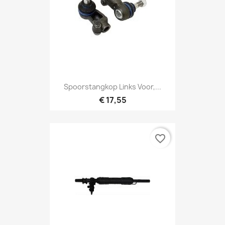
Spoorstangkop Links Voor,...
€ 17,55
favorite_border