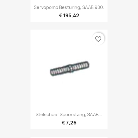
Servopomp Besturing, SAAB 900.
€ 195,42
favorite_border
Stelschoef Spoorstang, SAAB...
€ 7,26