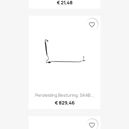
€ 21,48
favorite_border
Persleiding Besturing, SAAB...
€ 829,46
favorite_border