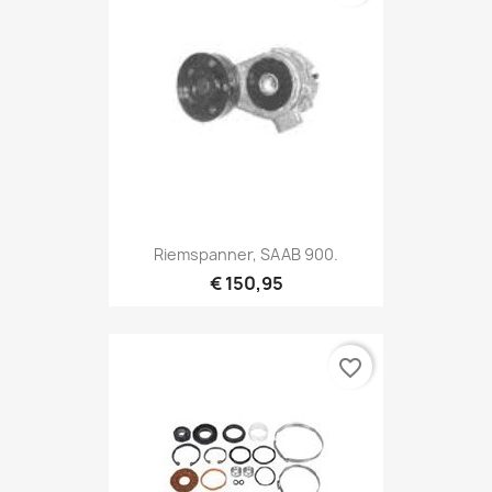
Riemspanner, SAAB 900.
€ 150,95
favorite_border