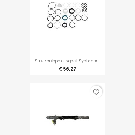
Stuurhuispakkingset Systeem...
€ 56,27
favorite_border