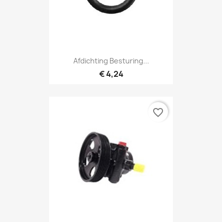
Afdichting Besturing...
€ 4,24
favorite_border