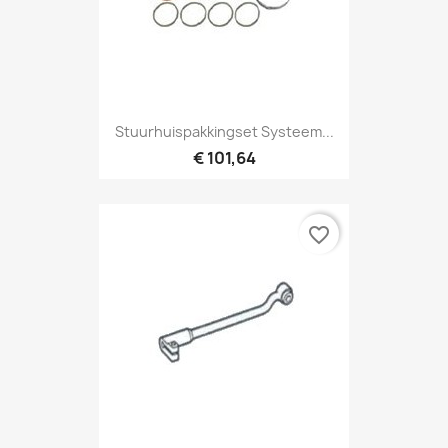
Stuurhuispakkingset Systeem...
€ 101,64
favorite_border