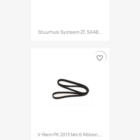
Stuurhuis Systeem ZF, SAAB...
favorite_border
V-Riem PK 2013 Mm 6 Ribben,...