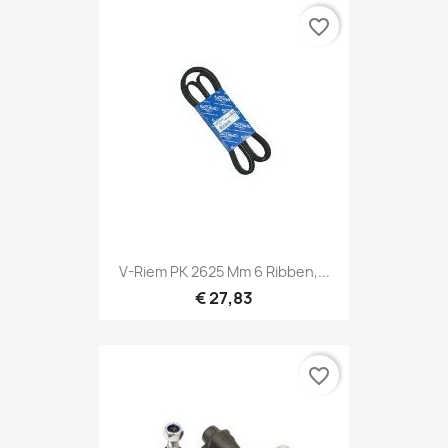
favorite_border
V-Riem PK 2625 Mm 6 Ribben,...
€ 27,83
favorite_border