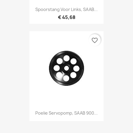
Spoorstang Voor Links, SAAB...
€ 45,68
favorite_border
Poelie Servopomp, SAAB 900...