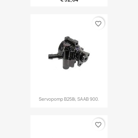
favorite_border
Servopomp B258i, SAAB 900.
favorite_border