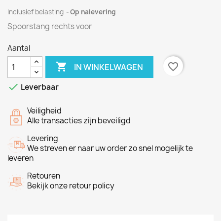
Inclusief belasting
Op nalevering
Spoorstang rechts voor
Aantal

favorite_border
IN WINKELWAGEN

Leverbaar
Veiligheid
Alle transacties zijn beveiligd
Levering
We streven er naar uw order zo snel mogelijk te
leveren
Retouren
Bekijk onze retour policy