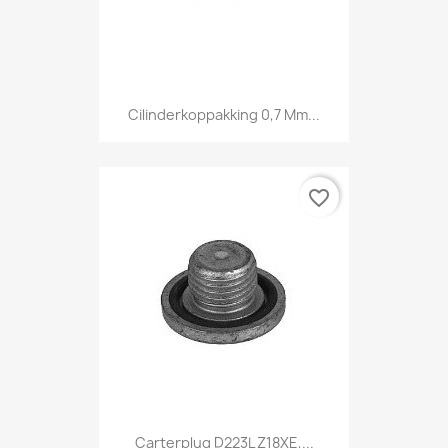
Cilinderkoppakking 0,7 Mm...
favorite_border
Carterplug D223L Z18XE,...