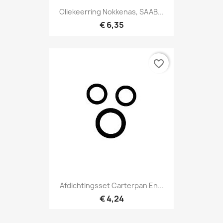
Oliekeerring Nokkenas, SAAB...
€ 6,35
favorite_border
Afdichtingsset Carterpan En...
€ 4,24