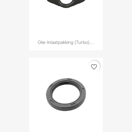
Olie-Inlaatpakking (Turbo),...
favorite_border