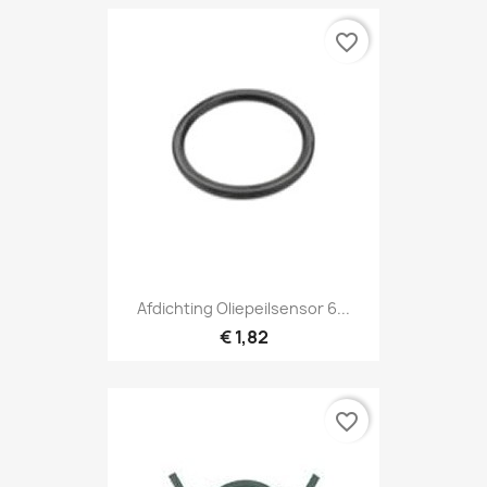
favorite_border
Afdichting Oliepeilsensor 6...
€ 1,82
favorite_border