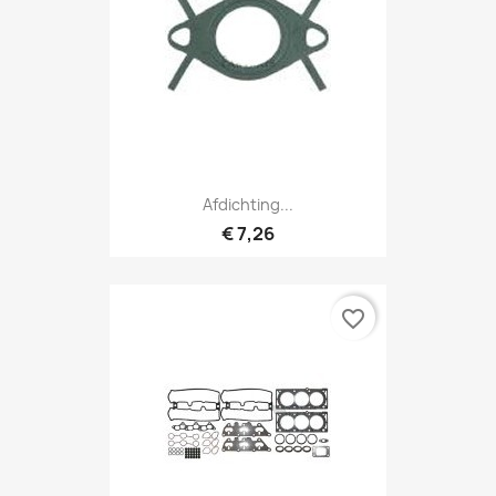
Afdichting...
€ 7,26
favorite_border