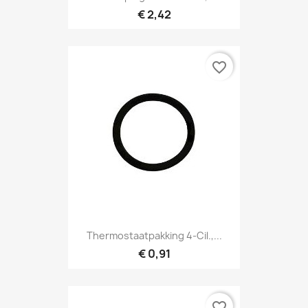
€ 2,42
favorite_border
Thermostaatpakking 4-Cil.,...
€ 0,91
favorite_border