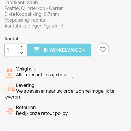
Fabrikant
:
Saab
Positie
:
Cilinderkop
-
Carter
Dikte
Koppakking
:
0,7
mm
Toepassing: rechts
Aantal inkepingen / gaten
:
3
Aantal

favorite_border
IN WINKELWAGEN
Veiligheid
Alle transacties zijn beveiligd
Levering
We streven er naar uw order zo snel mogelijk te
leveren
Retouren
Bekijk onze retour policy