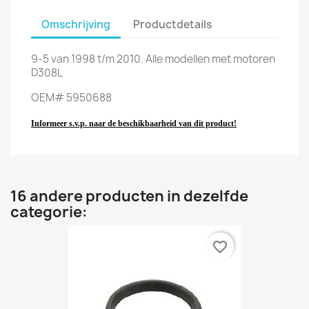
Omschrijving
Productdetails
9-5 van 1998 t/m 2010. Alle modellen met motoren
D308L
OEM# 5950688
Informeer s.v.p. naar de beschikbaarheid van dit product!
16 andere producten in dezelfde
categorie:
favorite_border