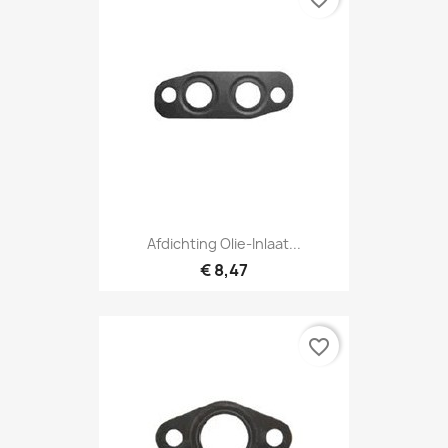
Afdichting Olie-Inlaat...
€ 8,47
favorite_border