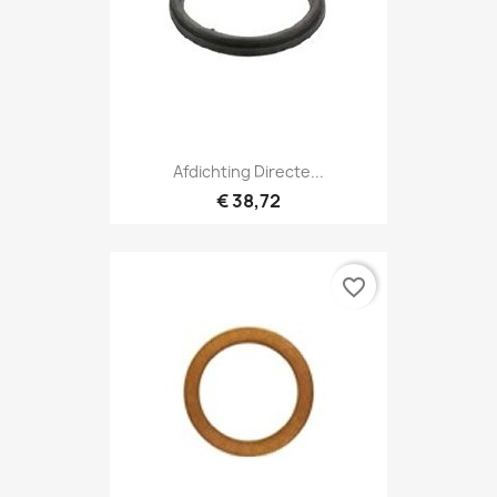
Afdichting Directe...
€ 38,72
favorite_border