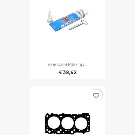
Vloeibare Pakking...
€ 38,42
favorite_border