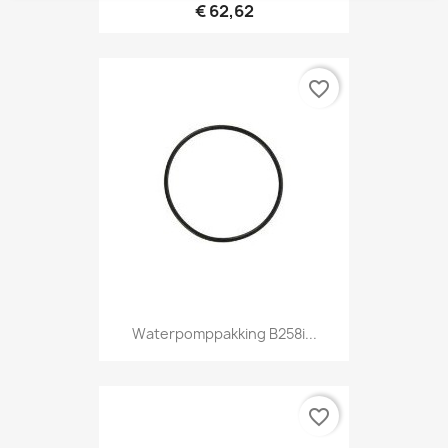
€ 62,62
favorite_border
Waterpomppakking B258i...
favorite_border