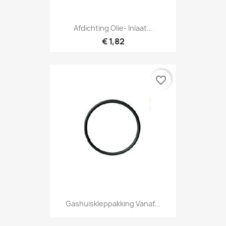
Afdichting Olie- Inlaat...
€ 1,82
favorite_border
Gashuiskleppakking Vanaf...