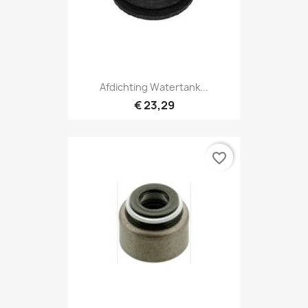
Afdichting Watertank...
€ 23,29
favorite_border