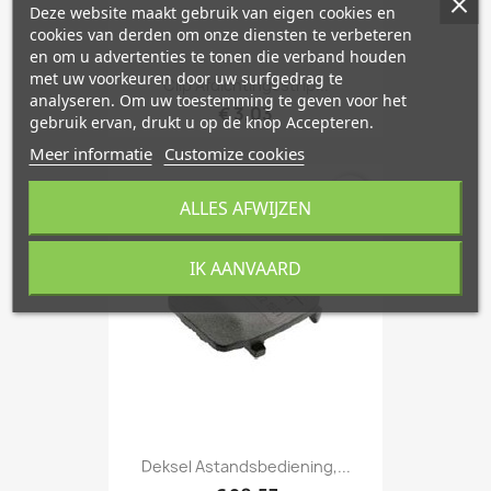
Deze website maakt gebruik van eigen cookies en
cookies van derden om onze diensten te verbeteren
en om u advertenties te tonen die verband houden
met uw voorkeuren door uw surfgedrag te
Clip Afdichtingsstrip...
analyseren. Om uw toestemming te geven voor het
€ 3,03
gebruik ervan, drukt u op de knop Accepteren.
Meer informatie
Customize cookies
favorite_border
ALLES AFWIJZEN
IK AANVAARD
Deksel Astandsbediening,...