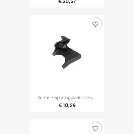
€ 20,57
favorite_border
Achterklep Stopplaat Links,...
€ 10,29
favorite_border