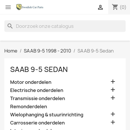
shopping_cart


(0)
search
Home
SAAB 9-5 1998 - 2010
SAAB 9-5 Sedan
SAAB 9-5 SEDAN

Motor onderdelen

Electrische onderdelen

Transmissie onderdelen
Remonderdelen

Wielophanging & stuurinrichting

Carrosserie onderdelen