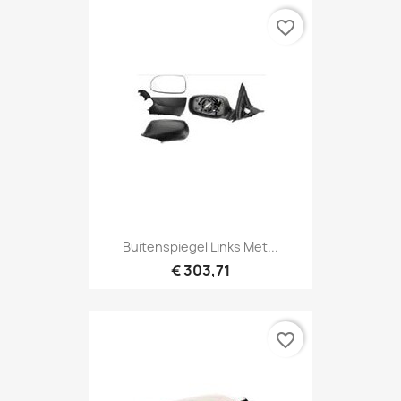
favorite_border
Buitenspiegel Links Met...
€ 303,71
favorite_border