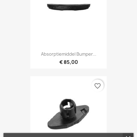
Absorptiemiddel Bumper...
€ 85,00
favorite_border