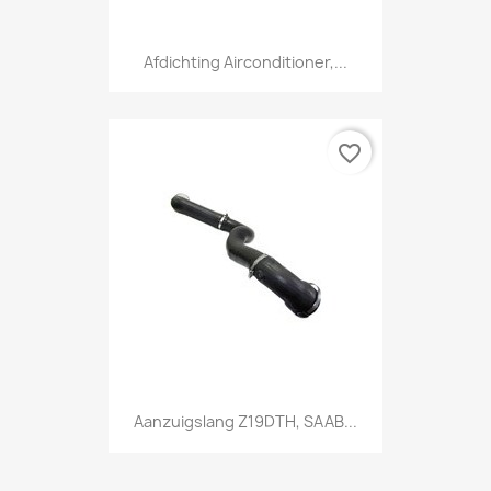
Afdichting Airconditioner,...
favorite_border
Aanzuigslang Z19DTH, SAAB...