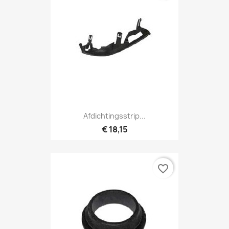
Afdichtingsstrip...
€ 18,15
favorite_border