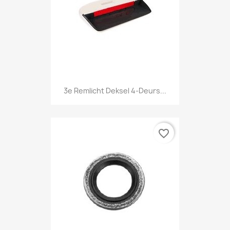
3e Remlicht Deksel 4-Deurs...
favorite_border