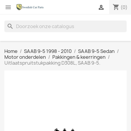
shopping_cart


(0)
search
Home
SAAB 9-5 1998 - 2010
SAAB 9-5 Sedan
Motor onderdelen
Pakkingen & keerringen
Uitlaatspruitstukpakking D308L, SAAB 9-5.