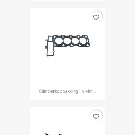
favorite_border
Cilinderkoppakking 1,4 Mm...
favorite_border