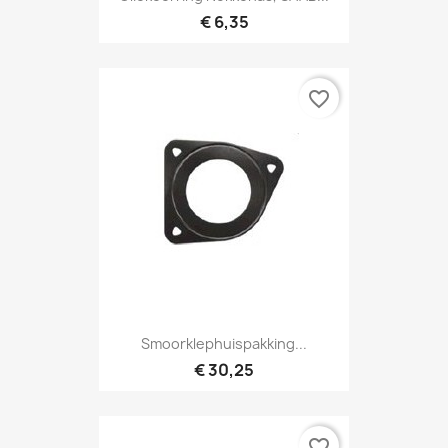
€ 6,35
favorite_border
Smoorklephuispakking...
€ 30,25
favorite_border