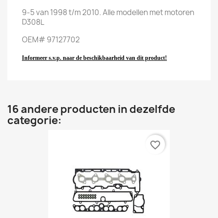
9-5 van 1998 t/m 2010. Alle modellen met motoren
D308L
OEM# 97127702
Informeer s.v.p. naar de beschikbaarheid van dit product!
16 andere producten in dezelfde
categorie:
favorite_border