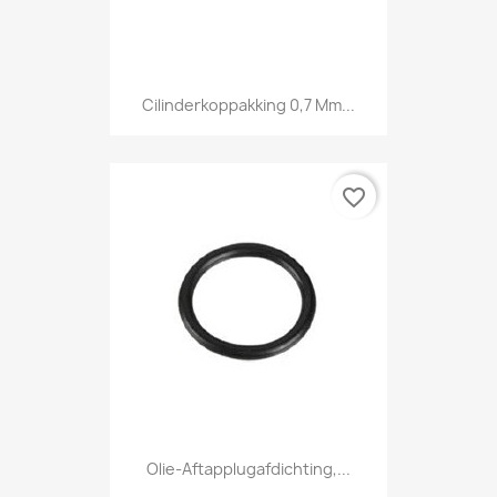
Cilinderkoppakking 0,7 Mm...
favorite_border
Olie-Aftapplugafdichting,...