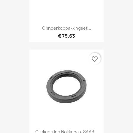
Cilinderkoppakkingset...
€ 75,63
favorite_border
Oliekeerring Nokkenas, SAAB...