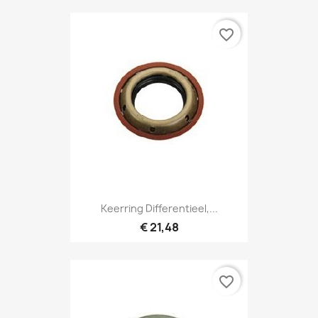
favorite_border
Keerring Differentieel,...
€ 21,48
favorite_border