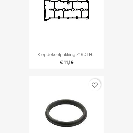
Klepdekselpakking Z19DTH...
€ 11,19
favorite_border