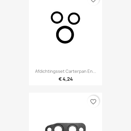
Afdichtingsset Carterpan En...
€ 4,24
favorite_border