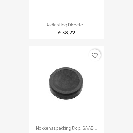
Afdichting Directe...
€ 38,72
favorite_border
Nokkenaspakking Dop, SAAB...