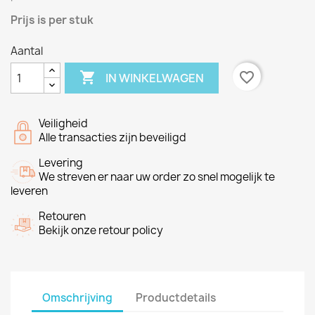
Prijs is per stuk
Aantal

favorite_border
IN WINKELWAGEN
Veiligheid
Alle transacties zijn beveiligd
Levering
We streven er naar uw order zo snel mogelijk te
leveren
Retouren
Bekijk onze retour policy
Omschrijving
Productdetails