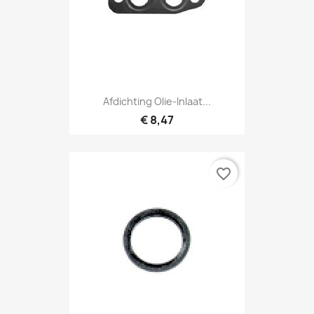
Afdichting Olie-Inlaat...
€ 8,47
favorite_border