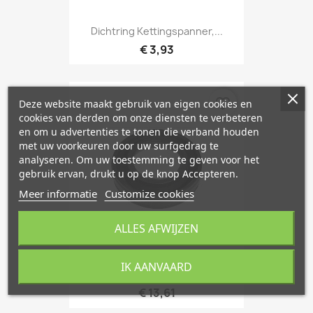
Dichtring Kettingspanner,...
€ 3,93
favorite_border
Deze website maakt gebruik van eigen cookies en
cookies van derden om onze diensten te verbeteren
en om u advertenties te tonen die verband houden
met uw voorkeuren door uw surfgedrag te
analyseren. Om uw toestemming te geven voor het
gebruik ervan, drukt u op de knop Accepteren.
Meer informatie
Customize cookies
ALLES AFWIJZEN
IK AANVAARD
Klepdekselpakking D223L,...
€ 13,61