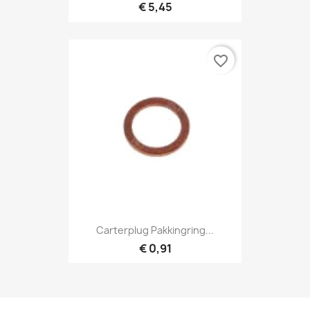
€ 5,45
favorite_border
Carterplug Pakkingring...
€ 0,91