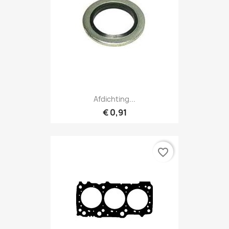
Afdichting...
€ 0,91
favorite_border