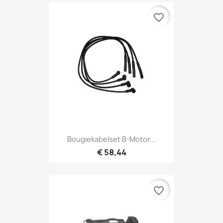
favorite_border
Bougiekabelset B-Motor...
€ 58,44
favorite_border