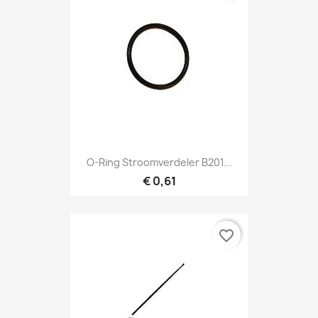
O-Ring Stroomverdeler B201...
€ 0,61
favorite_border