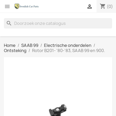
shopping_cart


(0)
search
Home
SAAB 99
Electrische onderdelen
Ontsteking
Rotor B201- '80-'83, SAAB 99 en 900.