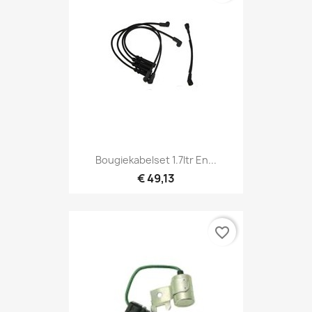
Bougiekabelset 1.7ltr En...
€ 49,13
favorite_border