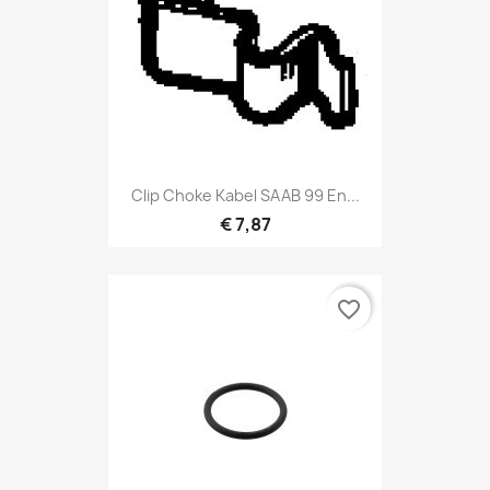
Clip Choke Kabel SAAB 99 En...
€ 7,87
favorite_border