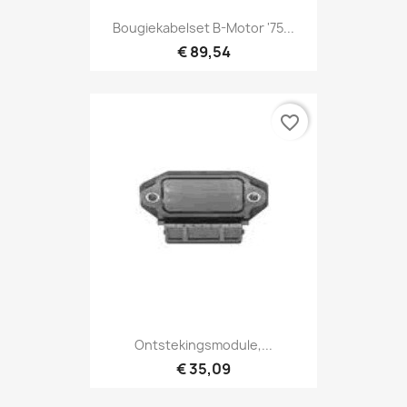
Bougiekabelset B-Motor '75...
€ 89,54
favorite_border
Ontstekingsmodule,...
€ 35,09