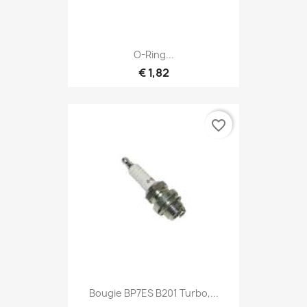
O-Ring...
€ 1,82
favorite_border
Bougie BP7ES B201 Turbo,...