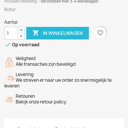
Inclusief belasting
Verzonden met 3-4 werkdagen
Rotor
Aantal

favorite_border
IN WINKELWAGEN

Op voorraad
Veiligheid
Alle transacties zijn beveiligd
Levering
We streven er naar uw order zo snel mogelijk te
leveren
Retouren
Bekijk onze retour policy