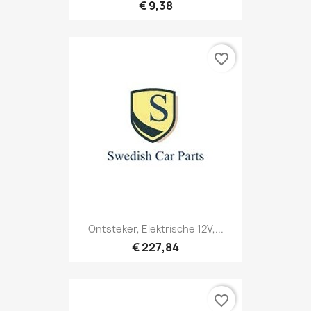
€ 9,38
favorite_border
Ontsteker, Elektrische 12V,...
€ 227,84
favorite_border