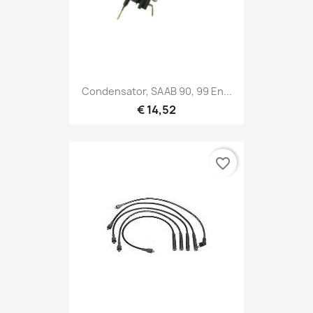
Condensator, SAAB 90, 99 En...
€ 14,52
favorite_border