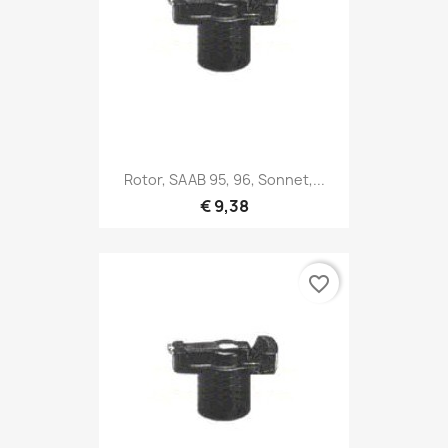
Rotor, SAAB 95, 96, Sonnet,...
€ 9,38
favorite_border