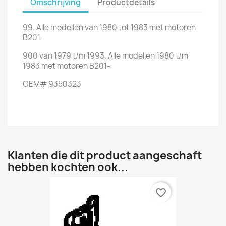
Omschrijving
Productdetails
99. Alle modellen van 1980 tot 1983 met motoren
B201-
900 van 1979 t/m 1993. Alle modellen 1980 t/m
1983 met motoren B201-
OEM# 9350323
Klanten die dit product aangeschaft
hebben kochten ook...
favorite_border