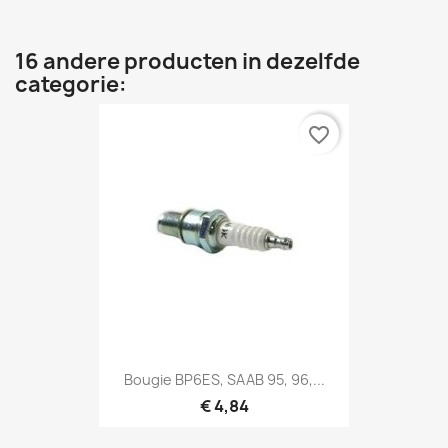
16 andere producten in dezelfde
categorie:
favorite_border
Bougie BP6ES, SAAB 95, 96,...
€ 4,84