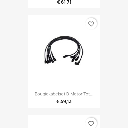
€ 61,71
favorite_border
Bougiekabelset B-Motor Tot...
€ 49,13
favorite_border