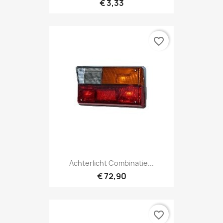
€ 3,33
favorite_border
Achterlicht Combinatie...
€ 72,90
favorite_border