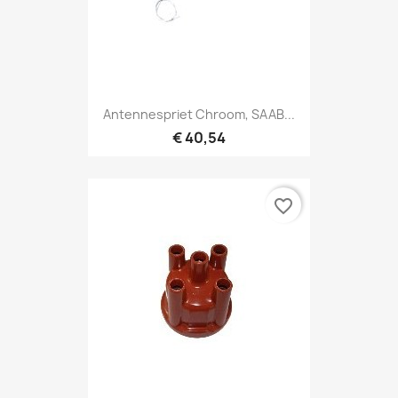
Antennespriet Chroom, SAAB...
€ 40,54
favorite_border