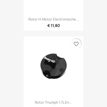
Rotor H-Motor Electronische...
€ 11,80
favorite_border
Rotor Triumph 1.7L En...