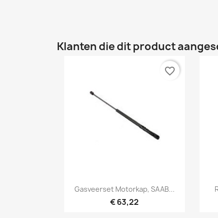
Klanten die dit product aanges
favorite_border
Snel bekijken

Gasveerset Motorkap, SAAB...
R
€ 63,22