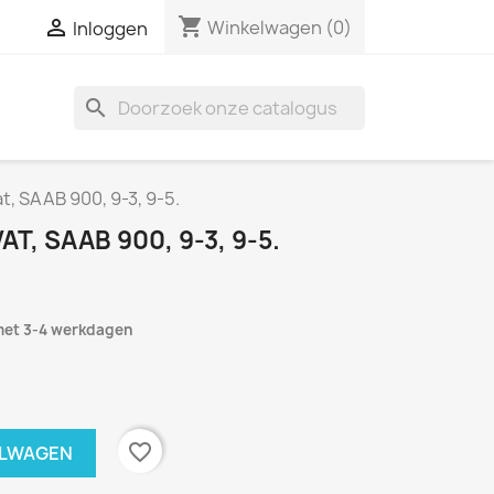
shopping_cart

Winkelwagen
(0)
Inloggen
search
, SAAB 900, 9-3, 9-5.
T, SAAB 900, 9-3, 9-5.
met 3-4 werkdagen
favorite_border
ELWAGEN