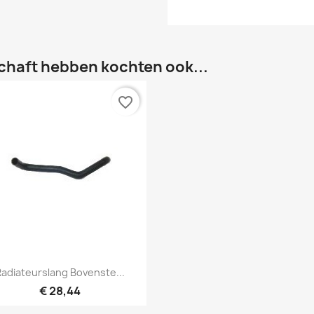
chaft hebben kochten ook...
favorite_border
Snel bekijken

adiateurslang Bovenste...
€ 28,44