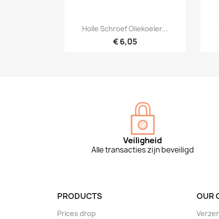
Snel bekijken

Holle Schroef Oliekoeler...
€ 6,05
Veiligheid
Alle transacties zijn beveiligd
PRODUCTS
OUR 
Prices drop
Verzen