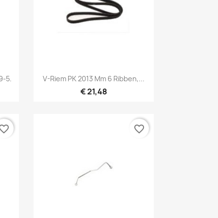
Snel bekijken

9-5.
V-Riem PK 2013 Mm 6 Ribben,...
€ 21,48
vorite_border
favorite_border