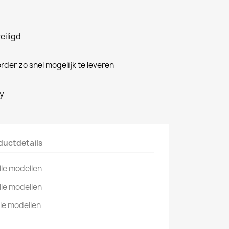
veiligd
rder zo snel mogelijk te leveren
cy
ductdetails
lle modellen
lle modellen
lle modellen