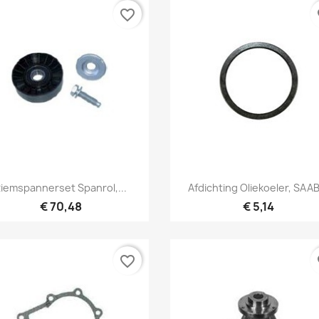
favorite_border
fa
Snel bekijken
Snel bekijken


iemspannerset Spanrol,...
Afdichting Oliekoeler, SAAB
€ 70,48
€ 5,14
favorite_border
fa