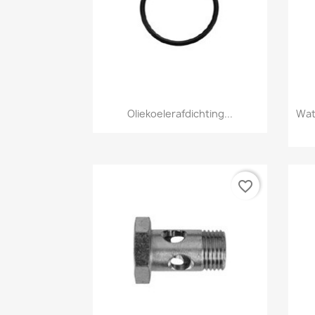
Snel bekijken

Oliekoelerafdichting...
Wat
favorite_border