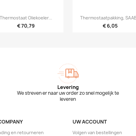
Snel bekijken
Snel bekijken


Thermostaat Oliekoeler...
Thermostaatpakking, SAAB.
€ 70,79
€ 6,05
Levering
We streven er naar uw order zo snel mogelijk te
leveren
COMPANY
UW ACCOUNT
ding en retourneren
Volgen van bestellingen