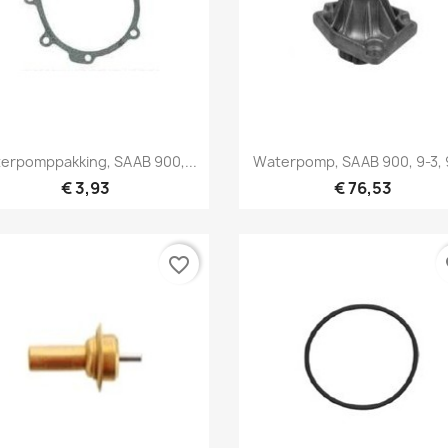
Snel bekijken
Snel bekijken


erpomppakking, SAAB 900,...
Waterpomp, SAAB 900, 9-3, 
€ 3,93
€ 76,53
favorite_border
fa