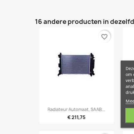
16 andere producten in dezelfd
favorite_border
Deze
om o
ver
ana
druk
Mee
Snel bekijken

Radiateur Automaat, SAAB...
€ 211,75