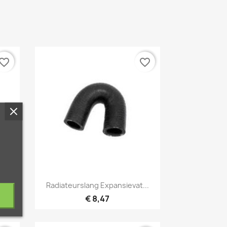
vorite_border
favorite_border
Snel bekijken

Radiateurslang Expansievat...
€ 8,47