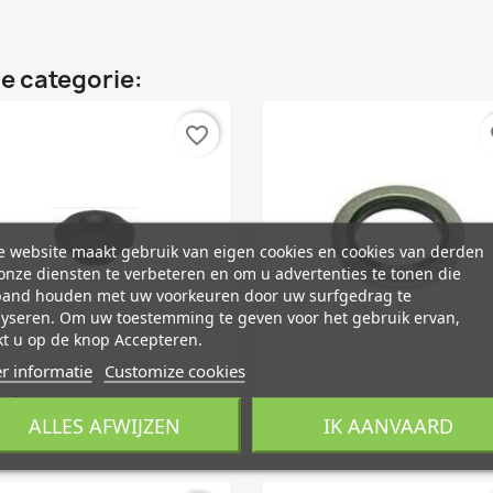
e categorie:
favorite_border
fa
 website maakt gebruik van eigen cookies en cookies van derden
nze diensten te verbeteren en om u advertenties te tonen die
band houden met uw voorkeuren door uw surfgedrag te
lyseren. Om uw toestemming te geven voor het gebruik ervan,
t u op de knop Accepteren.
r informatie
Customize cookies
Snel bekijken
Snel bekijken


Bevestigingsrubber...
Afdichting...
ALLES AFWIJZEN
IK AANVAARD
€ 4,24
€ 0,91