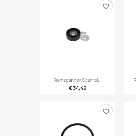
favorite_border
Snel bekijken

Riemspanner Spanrol...
R
€ 34,49
favorite_border