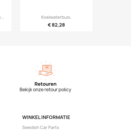
Snel bekijken

..
Koelwaterbuis.
€ 82,28
Retouren
Bekijk onze retour policy
WINKEL INFORMATIE
Swedish Car Parts