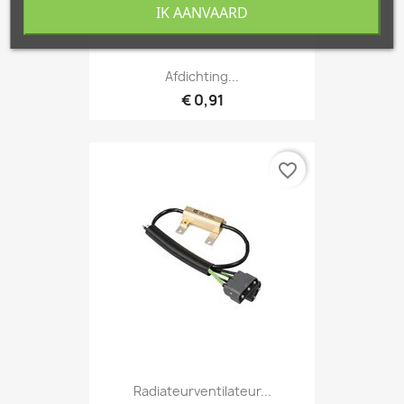
IK AANVAARD
Afdichting...
€ 0,91
favorite_border
Radiateurventilateur...