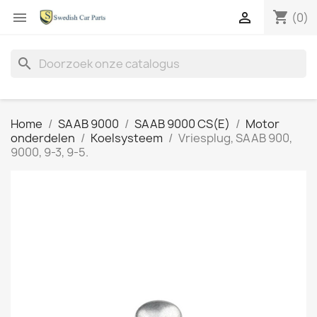
shopping_cart


(0)
search
Home
SAAB 9000
SAAB 9000 CS(E)
Motor
onderdelen
Koelsysteem
Vriesplug, SAAB 900,
9000, 9-3, 9-5.