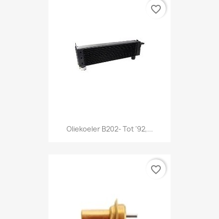
favorite_border
Oliekoeler B202- Tot '92,...
favorite_border