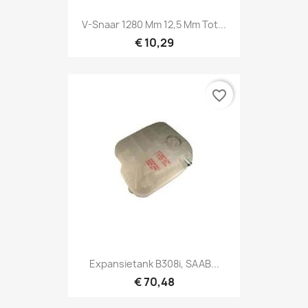
V-Snaar 1280 Mm 12,5 Mm Tot...
€ 10,29
favorite_border
Expansietank B308i, SAAB...
€ 70,48