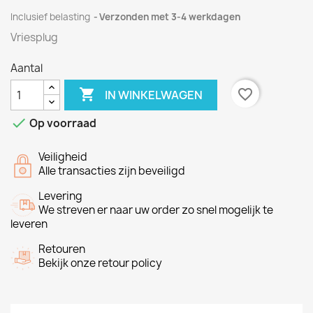
Inclusief belasting
Verzonden met 3-4 werkdagen
Vriesplug
Aantal

favorite_border
IN WINKELWAGEN

Op voorraad
Veiligheid
Alle transacties zijn beveiligd
Levering
We streven er naar uw order zo snel mogelijk te
leveren
Retouren
Bekijk onze retour policy