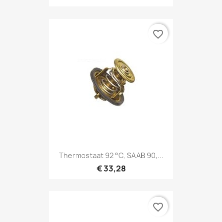
favorite_border
Thermostaat 92 °C, SAAB 90,...
€ 33,28
favorite_border