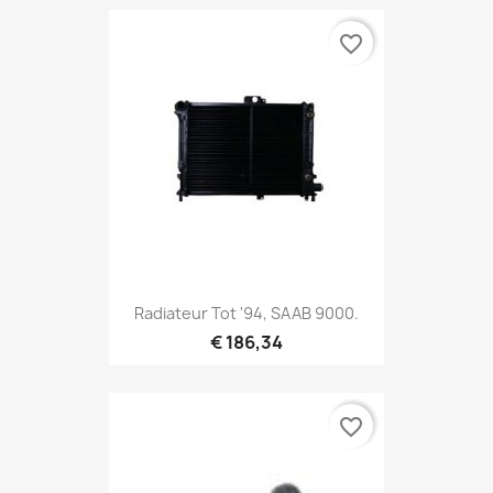
favorite_border
Radiateur Tot '94, SAAB 9000.
€ 186,34
favorite_border