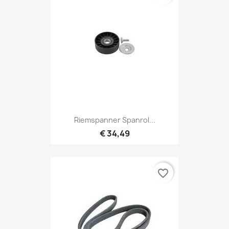
Riemspanner Spanrol...
€ 34,49
favorite_border