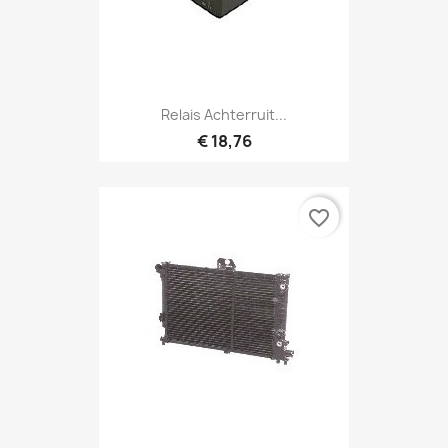
Relais Achterruit...
€ 18,76
favorite_border