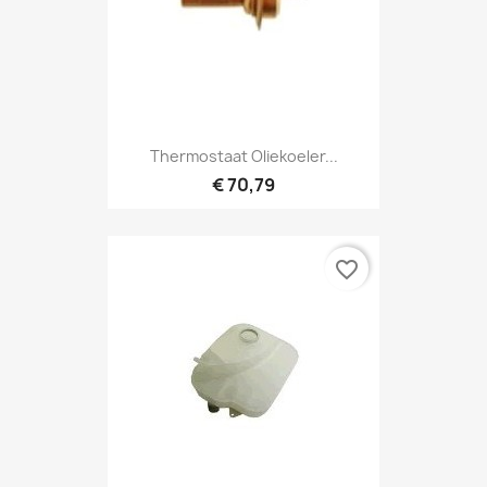
Thermostaat Oliekoeler...
€ 70,79
favorite_border