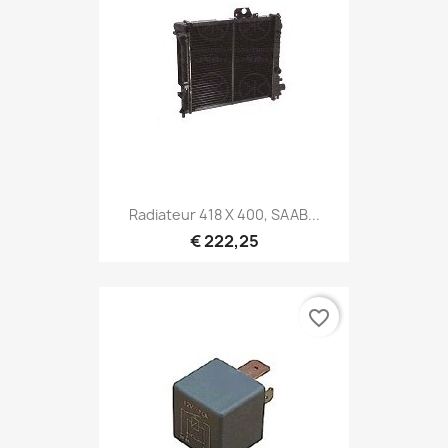
Radiateur 418 X 400, SAAB...
€ 222,25
favorite_border