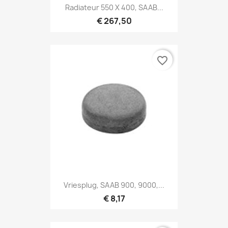
Radiateur 550 X 400, SAAB...
€ 267,50
favorite_border
Vriesplug, SAAB 900, 9000,...
€ 8,17