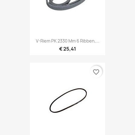
V-Riem PK 2330 Mm 6 Ribben,...
€ 25,41
favorite_border