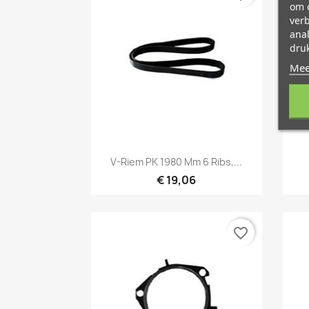
om o
ver
ana
druk
Mee
Snel bekijken

V-Riem PK 1980 Mm 6 Ribs,...
€ 19,06
favorite_border