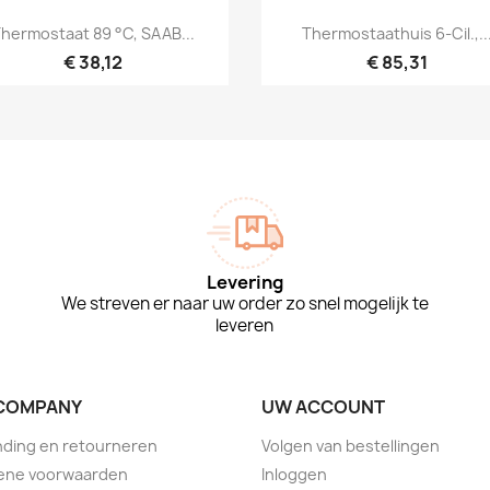
Snel bekijken
Snel bekijken


hermostaat 89 °C, SAAB...
Thermostaathuis 6-Cil.,..
€ 38,12
€ 85,31
Levering
We streven er naar uw order zo snel mogelijk te
leveren
COMPANY
UW ACCOUNT
ding en retourneren
Volgen van bestellingen
ene voorwaarden
Inloggen