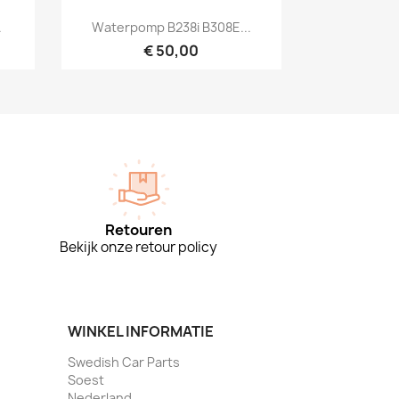
Snel bekijken

.
Waterpomp B238i B308E...
€ 50,00
Retouren
Bekijk onze retour policy
WINKEL INFORMATIE
Swedish Car Parts
Soest
Nederland