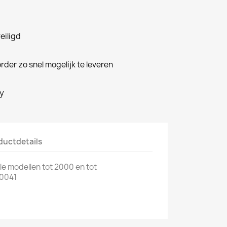
veiligd
rder zo snel mogelijk te leveren
cy
ductdetails
le modellen tot 2000 en tot
0041