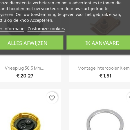
nze diensten te verbeteren en om u advertenties te tonen die
band houden met uw voorkeuren door uw surfgedrag te
lyseren. Om uw toestemming te geven voor het gebruik ervan,
t u op de knop Accepteren.
r informatie
Customize cookies
ALLES AFWIJZEN
IK AANVAARD
Snel bekijken
Snel bekijken


Vriesplug 36,3 Mm...
Montage Intercooler Klem.
€ 20,27
€ 1,51
favorite_border
fa