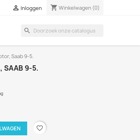
shopping_cart

Winkelwagen
(0)
Inloggen
search
otor, Saab 9-5.
 SAAB 9-5.
ng
favorite_border
ELWAGEN