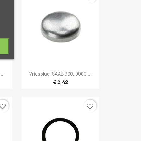
Snel bekijken

..
Vriesplug, SAAB 900, 9000,...
€ 2,42
vorite_border
favorite_border