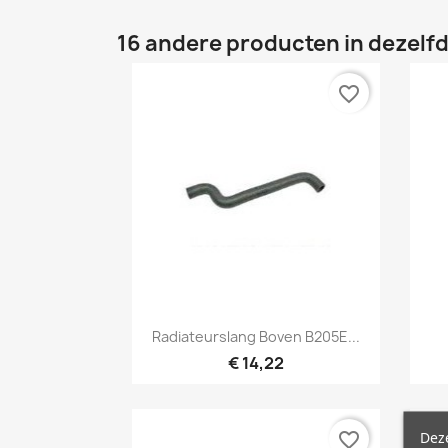
16 andere producten in dezelfd
favorite_border
Snel bekijken

Radiateurslang Boven B205E...
€ 14,22
Deze
favorite_border