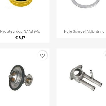
Snel bekijken
Snel bekijken


Radiateurdop, SAAB 9-5.
Holle Schroef Afdichtring..
€ 8,17
favorite_border
fa