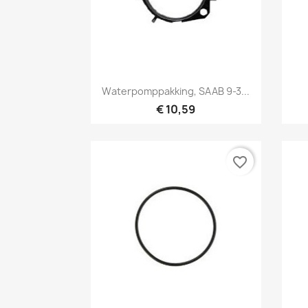
Snel bekijken

Waterpomppakking, SAAB 9-3...
€ 10,59
favorite_border