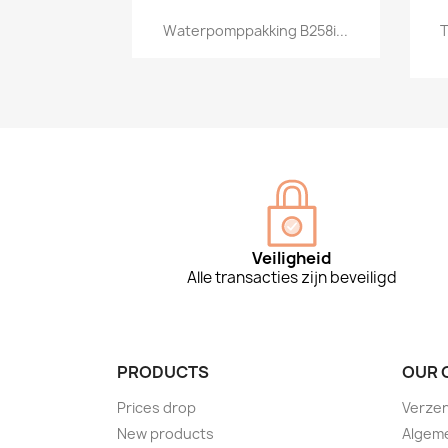
Snel bekijken

Waterpomppakking B258i...
T
Veiligheid
Alle transacties zijn beveiligd
PRODUCTS
OUR 
Prices drop
Verzen
New products
Algem