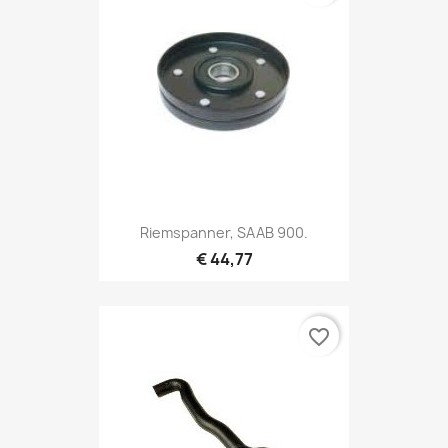
Riemspanner, SAAB 900.
€ 44,77
favorite_border