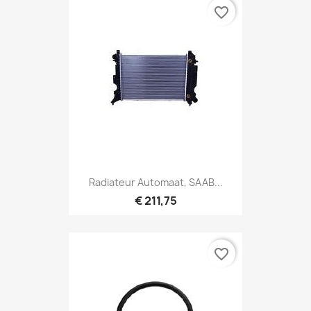
favorite_border
Radiateur Automaat, SAAB...
€ 211,75
favorite_border