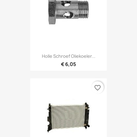
Holle Schroef Oliekoeler...
€ 6,05
favorite_border