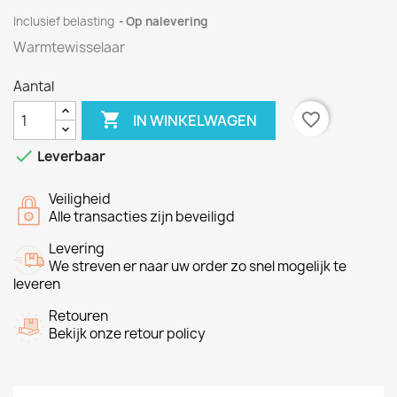
Inclusief belasting
Op nalevering
Warmtewisselaar
Aantal

favorite_border
IN WINKELWAGEN

Leverbaar
Veiligheid
Alle transacties zijn beveiligd
Levering
We streven er naar uw order zo snel mogelijk te
leveren
Retouren
Bekijk onze retour policy