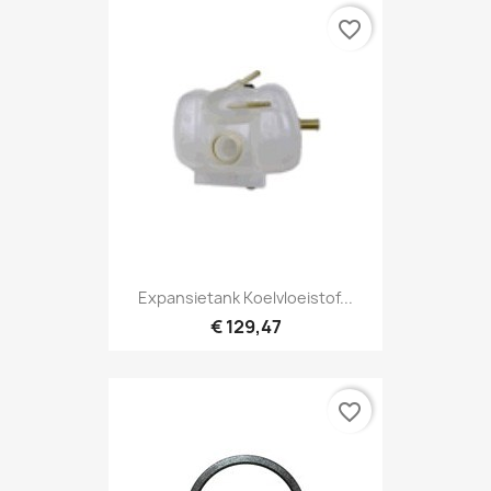
favorite_border
Expansietank Koelvloeistof...
€ 129,47
favorite_border