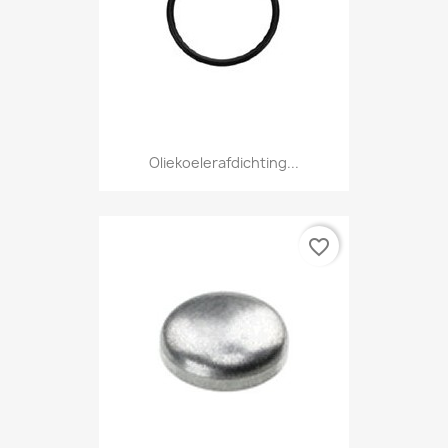
Oliekoelerafdichting...
favorite_border