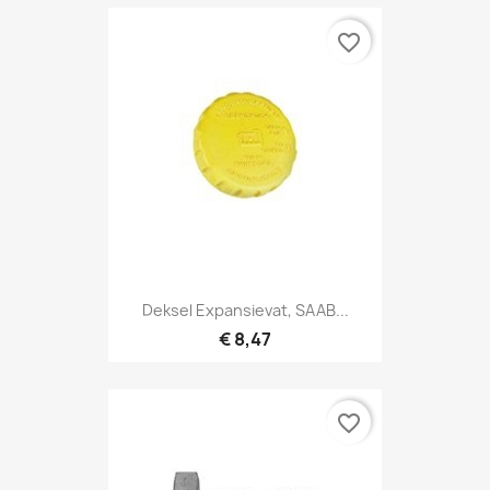
favorite_border
Deksel Expansievat, SAAB...
€ 8,47
favorite_border