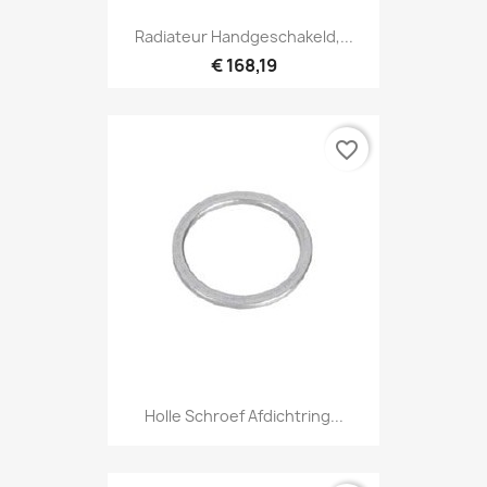
Radiateur Handgeschakeld,...
€ 168,19
favorite_border
Holle Schroef Afdichtring...