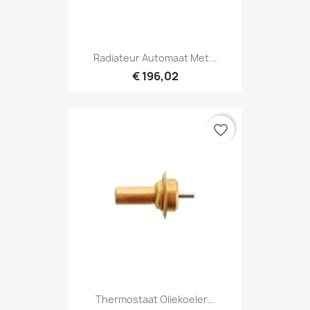
Radiateur Automaat Met...
€ 196,02
favorite_border
Thermostaat Oliekoeler...