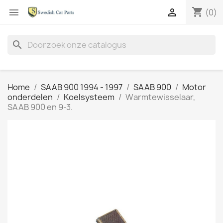
shopping_cart


(0)
search
Home
SAAB 900 1994 - 1997
SAAB 900
Motor
onderdelen
Koelsysteem
Warmtewisselaar,
SAAB 900 en 9-3.