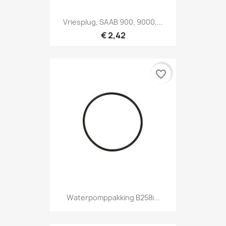
Vriesplug, SAAB 900, 9000,...
€ 2,42
favorite_border
Waterpomppakking B258i...