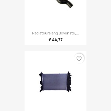
Radiateurslang Bovenste,...
€ 44,77
favorite_border