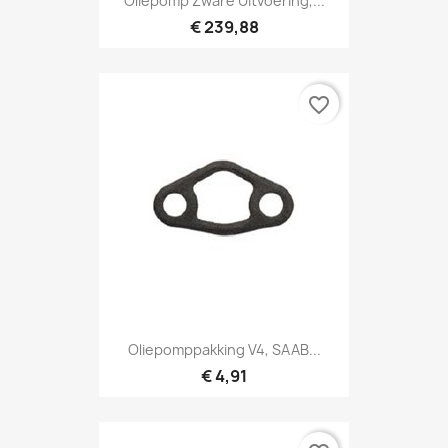
Oliepomp Zware Uitvoering,...
€ 239,88
favorite_border
Oliepomppakking V4, SAAB...
€ 4,91