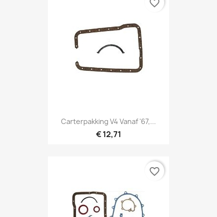
favorite_border
Carterpakking V4 Vanaf '67,...
€ 12,71
favorite_border