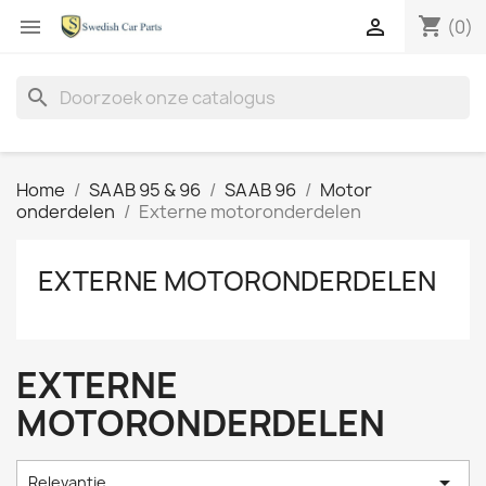
shopping_cart


(0)
search
Home
SAAB 95 & 96
SAAB 96
Motor
onderdelen
Externe motoronderdelen
EXTERNE MOTORONDERDELEN
EXTERNE
MOTORONDERDELEN

Relevantie