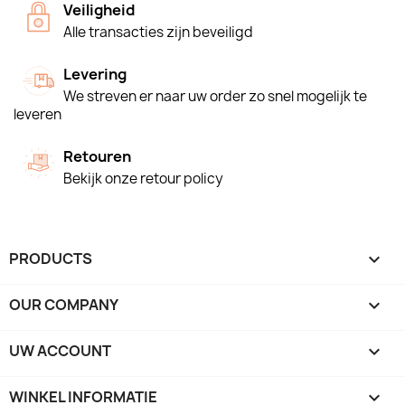
Veiligheid
Alle transacties zijn beveiligd
Levering
We streven er naar uw order zo snel mogelijk te
leveren
Retouren
Bekijk onze retour policy
PRODUCTS

OUR COMPANY

UW ACCOUNT

WINKEL INFORMATIE
keyboard_arrow_down