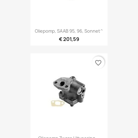
Oliepomp, SAAB 95, 96, Sonnet^
€ 201,59
favorite_border