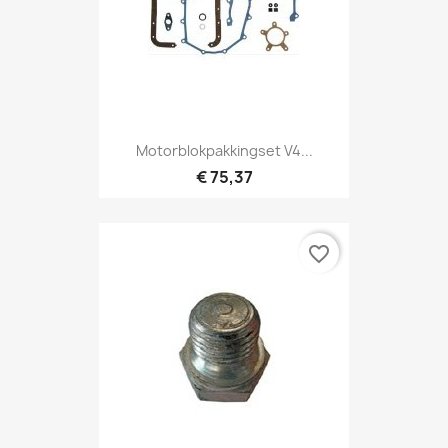
Motorblokpakkingset V4...
€ 75,37
favorite_border