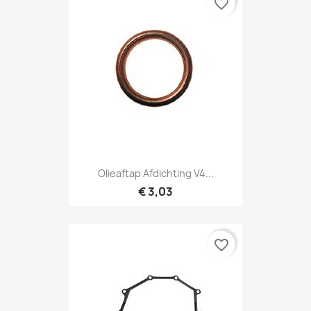
favorite_border
Olieaftap Afdichting V4...
€ 3,03
favorite_border