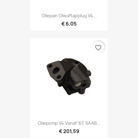
Oliepan Olieaftapplug V4...
€ 6,05
favorite_border
Oliepomp V4 Vanaf '67, SAAB...
€ 201,59