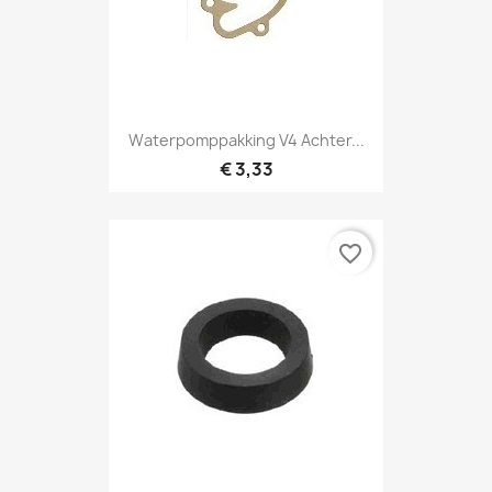
Waterpomppakking V4 Achter...
€ 3,33
favorite_border