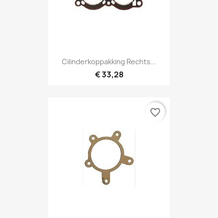
Cilinderkoppakking Rechts...
€ 33,28
favorite_border