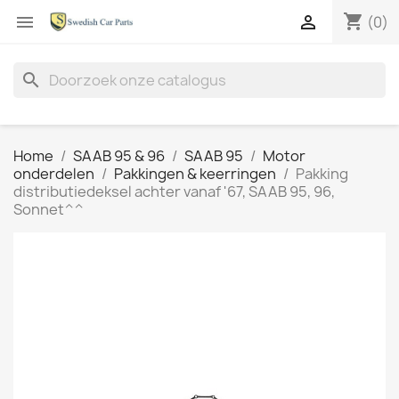
shopping_cart


(0)
search
Home
SAAB 95 & 96
SAAB 95
Motor
onderdelen
Pakkingen & keerringen
Pakking
distributiedeksel achter vanaf '67, SAAB 95, 96,
Sonnet^^