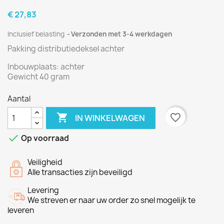
€ 27,83
Inclusief belasting
Verzonden met 3-4 werkdagen
Pakking distributiedeksel achter
Inbouwplaats: achter
Gewicht 40 gram
Aantal

favorite_border
IN WINKELWAGEN

Op voorraad
Veiligheid
Alle transacties zijn beveiligd
Levering
We streven er naar uw order zo snel mogelijk te
leveren