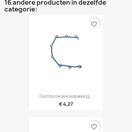
16 andere producten in dezelfde
categorie:
favorite_border
Distributiedekselpakking...
€ 4,27
favorite_border