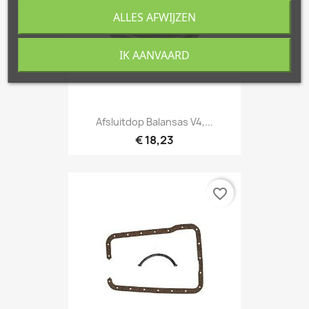
ALLES AFWIJZEN
IK AANVAARD
Afsluitdop Balansas V4,...
€ 18,23
favorite_border