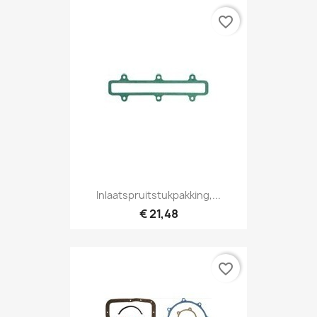
favorite_border
Inlaatspruitstukpakking,...
€ 21,48
favorite_border