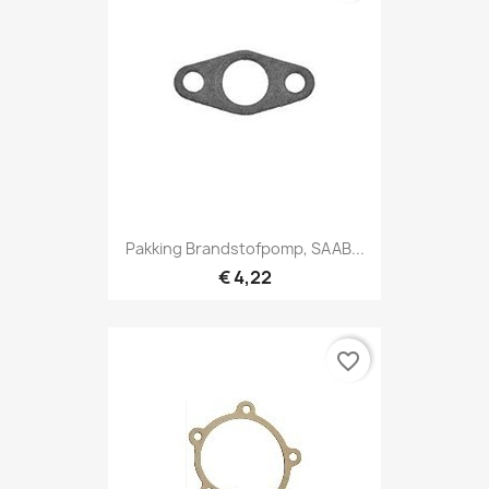
Pakking Brandstofpomp, SAAB...
€ 4,22
favorite_border