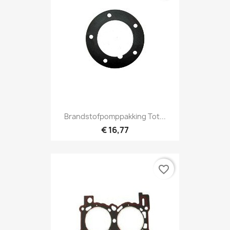
Brandstofpomppakking Tot...
€ 16,77
favorite_border