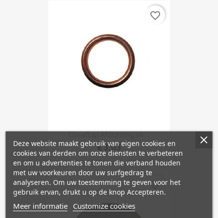
favorite_border
Olieaftap Afdichting V4...
Deze website maakt gebruik van eigen cookies en
€ 3,03
cookies van derden om onze diensten te verbeteren
en om u advertenties te tonen die verband houden
met uw voorkeuren door uw surfgedrag te
analyseren. Om uw toestemming te geven voor het
favorite_border
gebruik ervan, drukt u op de knop Accepteren.
Meer informatie
Customize cookies