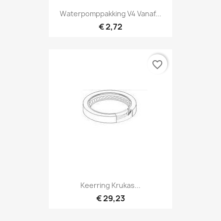
Waterpomppakking V4 Vanaf...
€ 2,72
favorite_border
Keerring Krukas...
€ 29,23