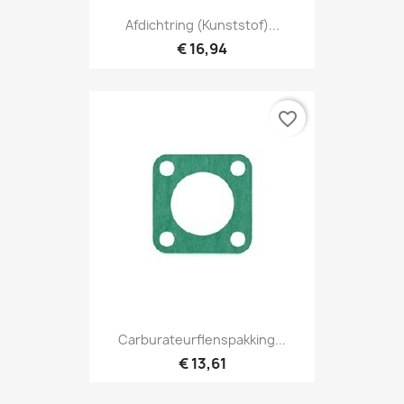
Afdichtring (kunststof)...
€ 16,94
favorite_border
Carburateurflenspakking...
€ 13,61