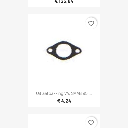
€ 125,84
favorite_border
Uitlaatpakking V4, SAAB 95,...
€ 4,24
favorite_border