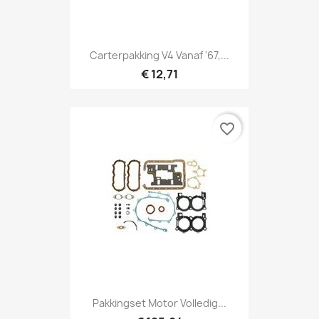
Carterpakking V4 Vanaf '67,...
€ 12,71
favorite_border
Pakkingset Motor Volledig...