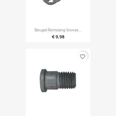
Beugel Remslang Vooras...
€ 9,98
favorite_border