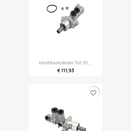
Hoofdremcilinder Tot '01,...
€ 111,93
favorite_border