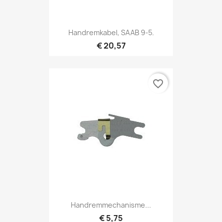
Handremkabel, SAAB 9-5.
€ 20,57
favorite_border
Handremmechanisme...
€ 5,75