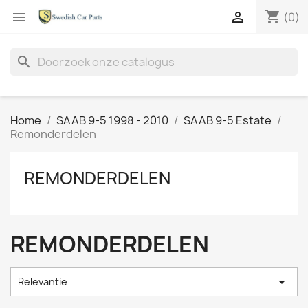
shopping_cart


(0)
search
Home
SAAB 9-5 1998 - 2010
SAAB 9-5 Estate
Remonderdelen
REMONDERDELEN
REMONDERDELEN

Relevantie