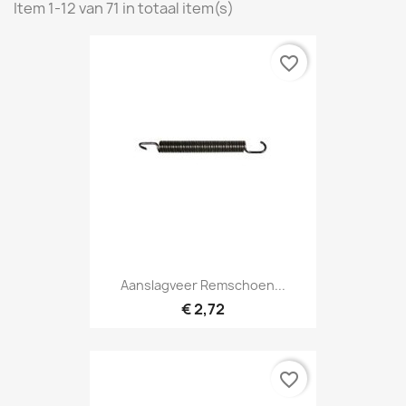
Item 1-12 van 71 in totaal item(s)
favorite_border
Aanslagveer Remschoen...
€ 2,72
favorite_border