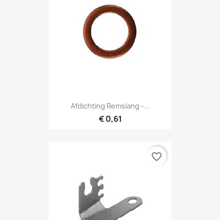
Afdichting Remslang -...
€ 0,61
favorite_border