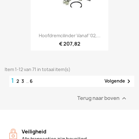
Hoofdremcilinder Vanaf '02,...
€ 207,82
Item 1-12 van 71 in totaal item(s)
1

Volgende
2
3
…
6
Terug naar boven

Veiligheid