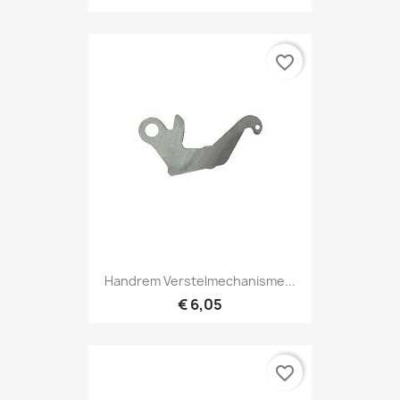
favorite_border
Handrem Verstelmechanisme...
€ 6,05
favorite_border