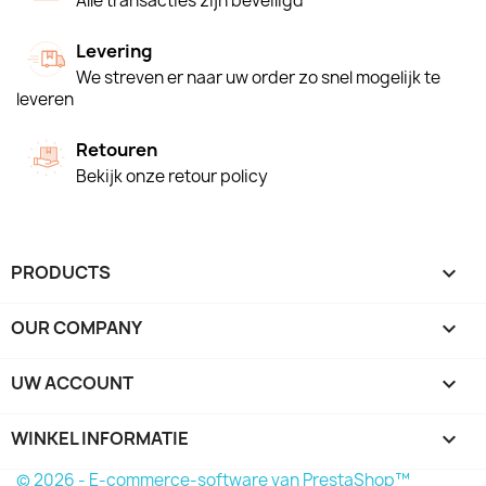
Alle transacties zijn beveiligd
Levering
We streven er naar uw order zo snel mogelijk te
leveren
Retouren
Bekijk onze retour policy
PRODUCTS

OUR COMPANY

UW ACCOUNT

WINKEL INFORMATIE
keyboard_arrow_down
© 2026 - E-commerce-software van PrestaShop™