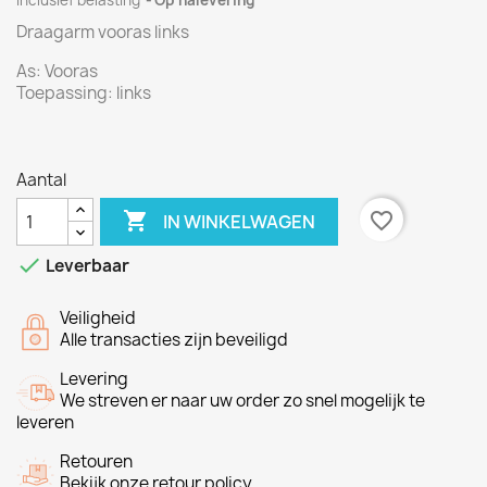
Inclusief belasting
Op nalevering
Draagarm vooras links
As:
Vooras
Toepassing: links
Aantal

favorite_border
IN WINKELWAGEN

Leverbaar
Veiligheid
Alle transacties zijn beveiligd
Levering
We streven er naar uw order zo snel mogelijk te
leveren
Retouren
Bekijk onze retour policy