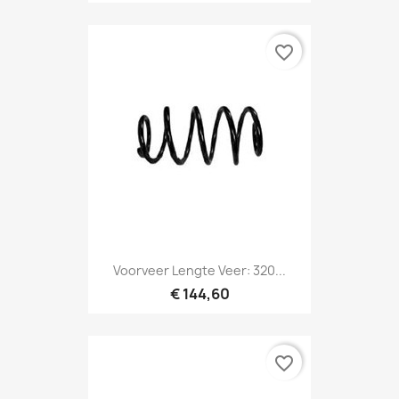
favorite_border
Voorveer Lengte Veer: 320...
€ 144,60
favorite_border