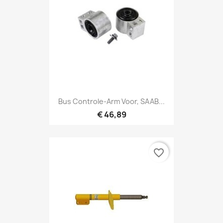
Bus Controle-Arm Voor, SAAB...
€ 46,89
favorite_border