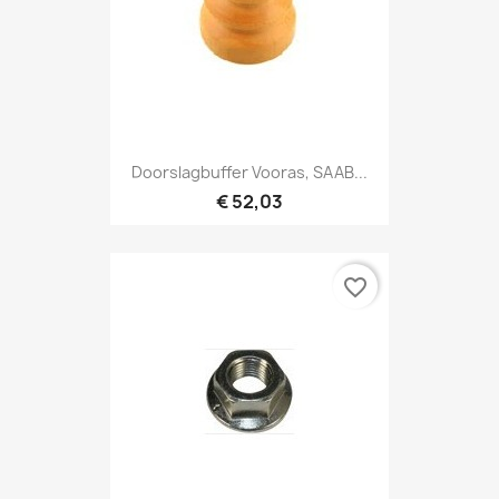
Doorslagbuffer Vooras, SAAB...
€ 52,03
favorite_border