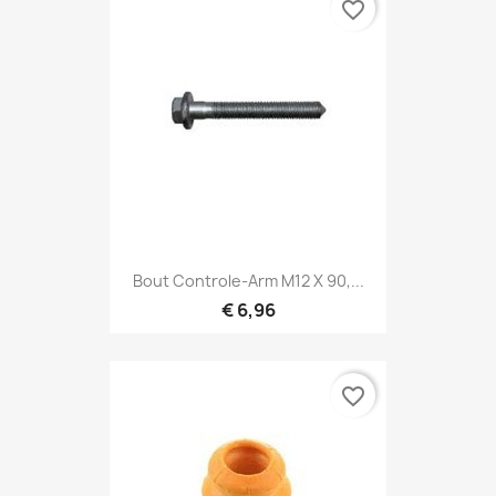
favorite_border
Bout Controle-Arm M12 X 90,...
€ 6,96
favorite_border