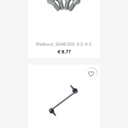
Wielbout, SAAB 900, 9-3, 9-5.
€ 8,77
favorite_border