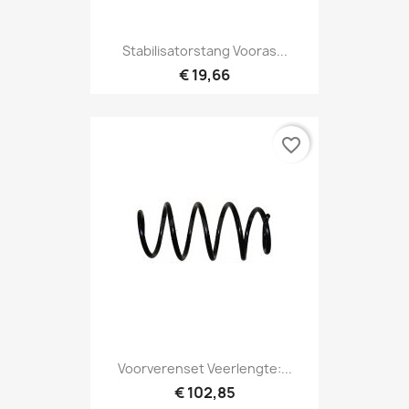
Stabilisatorstang Vooras...
€ 19,66
favorite_border
Voorverenset Veerlengte:...
€ 102,85