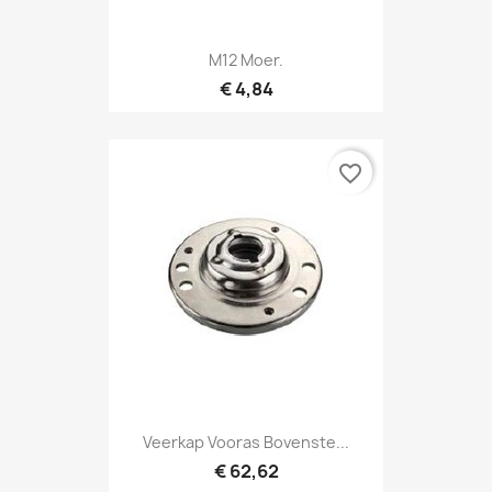
M12 Moer.
€ 4,84
favorite_border
Veerkap Vooras Bovenste...
€ 62,62