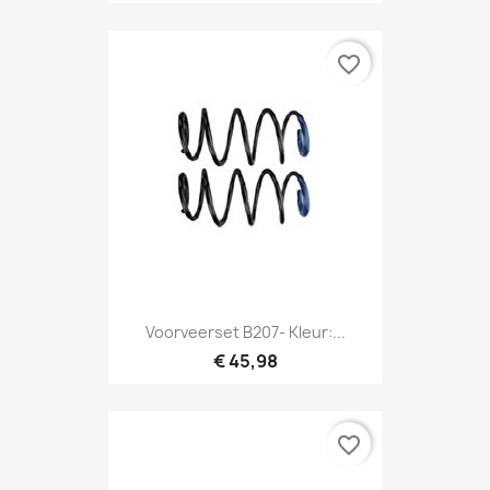
favorite_border
Voorveerset B207- Kleur:...
€ 45,98
favorite_border