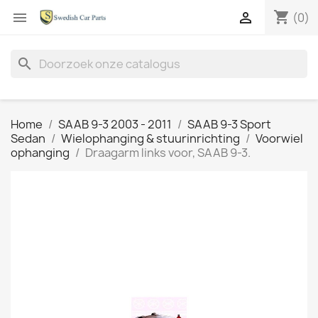
shopping_cart


(0)
search
Home
SAAB 9-3 2003 - 2011
SAAB 9-3 Sport
Sedan
Wielophanging & stuurinrichting
Voorwiel
ophanging
Draagarm links voor, SAAB 9-3.