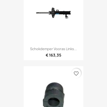
Schokdemper Vooras Links...
€ 163,35
favorite_border