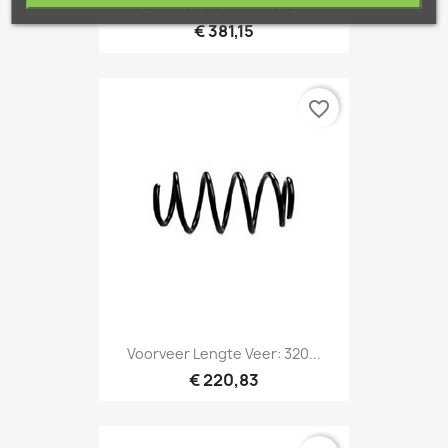
Schokdemperset Vooras...
€ 381,15
favorite_border
Voorveer Lengte Veer: 320...
€ 220,83