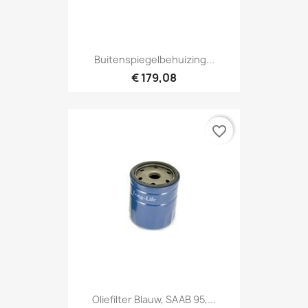
Buitenspiegelbehuizing...
€ 179,08
favorite_border
Oliefilter Blauw, SAAB 95,...