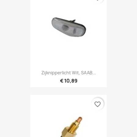
Zijknipperlicht Wit, SAAB...
€ 10,89
favorite_border