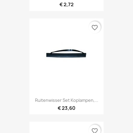
€ 2,72
favorite_border
Ruitenwisser Set Koplampen,...
€ 23,60
favorite_border