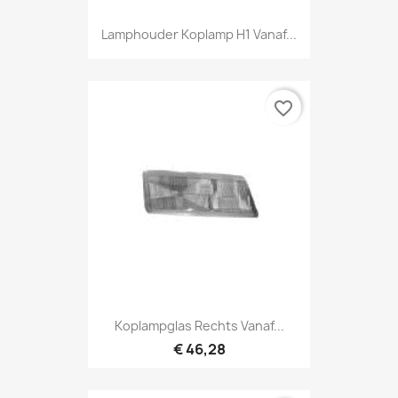
Lamphouder Koplamp H1 Vanaf...
favorite_border
Koplampglas Rechts Vanaf...
€ 46,28