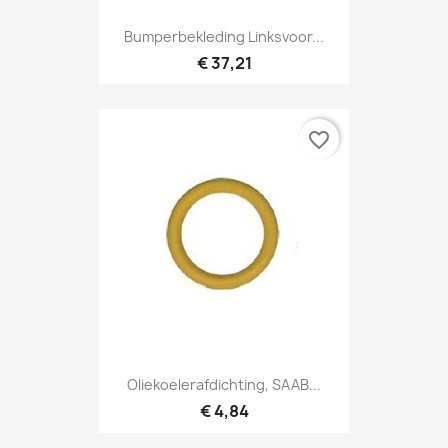
Bumperbekleding Linksvoor...
€ 37,21
favorite_border
Oliekoelerafdichting, SAAB...
€ 4,84