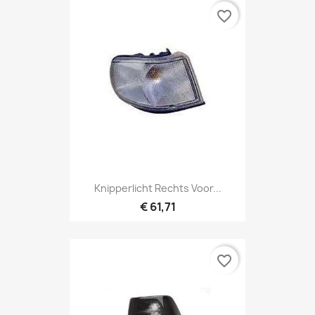
favorite_border
Knipperlicht Rechts Voor...
€ 61,71
favorite_border