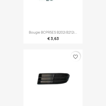
Bougie BCPR5ES B202i B212i...
€ 3,63
favorite_border