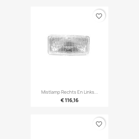
favorite_border
Mistlamp Rechts En Links...
€ 116,16
favorite_border