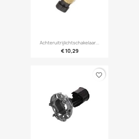
Achteruitrijlichtschakelaar...
€ 10,29
favorite_border