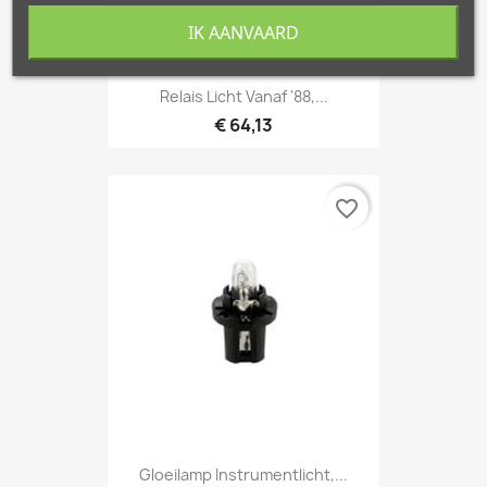
IK AANVAARD
Relais Licht Vanaf '88,...
€ 64,13
favorite_border
Gloeilamp Instrumentlicht,...