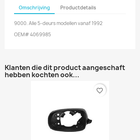
Omschrijving
Productdetails
9000. Alle 5-deurs modellen vanaf 1992
OEM# 4069985
Klanten die dit product aangeschaft
hebben kochten ook...
favorite_border