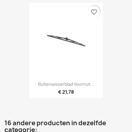
favorite_border
Ruitenwisserblad Voorruit...
€ 21,78
16 andere producten in dezelfde
categorie: