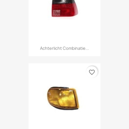
Achterlicht Combinatie...
favorite_border