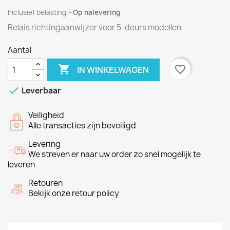
Inclusief belasting
Op nalevering
Relais richtingaanwijzer voor 5-deurs modellen
Aantal

favorite_border
IN WINKELWAGEN

Leverbaar
Veiligheid
Alle transacties zijn beveiligd
Levering
We streven er naar uw order zo snel mogelijk te
leveren
Retouren
Bekijk onze retour policy