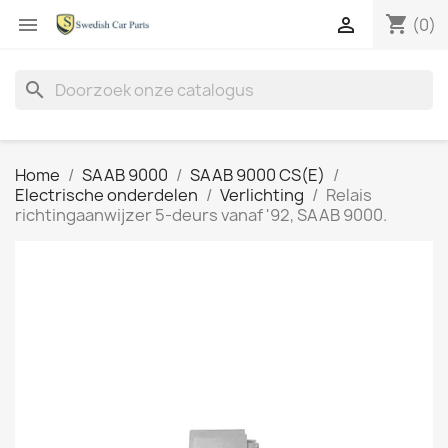
shopping_cart


(0)
search
Home
SAAB 9000
SAAB 9000 CS(E)
Electrische onderdelen
Verlichting
Relais
richtingaanwijzer 5-deurs vanaf '92, SAAB 9000.