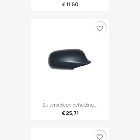
€ 11,50
favorite_border
Buitenspiegelbehuizing...
€ 25,71
favorite_border