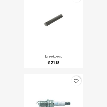
Breekpen.
€ 21,18
favorite_border