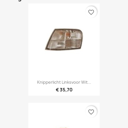
favorite_border
Knipperlicht Linksvoor Wit...
€ 35,70
favorite_border