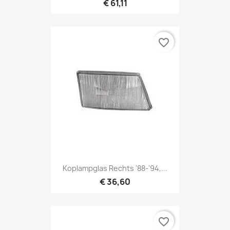
€ 61,11
favorite_border
Koplampglas Rechts '88-'94,...
€ 36,60
favorite_border