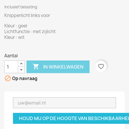
Inclusief belasting
Knipperlicht links voor
Kleur : geel
Lichtfunctie : met zijlicht
Kleur : wit
Aantal

favorite_border
IN WINKELWAGEN

Op navraag
HOUD MIJ OP DE HOOGTE VAN BESCHIKBAARHE