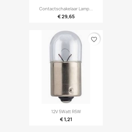
Contactschakelaar Lamp...
€ 29,65
favorite_border
12V 5Watt R5W
€ 1,21