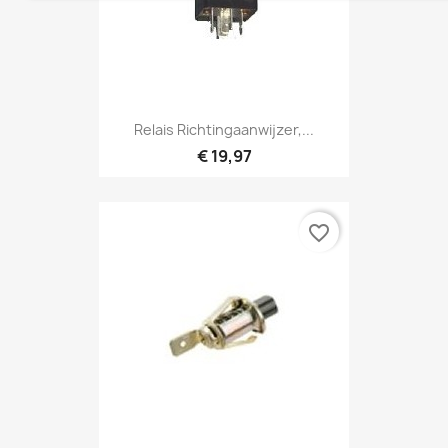
Relais Richtingaanwijzer,...
€ 19,97
favorite_border