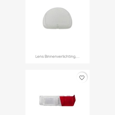
Lens Binnenverlichting,...
favorite_border