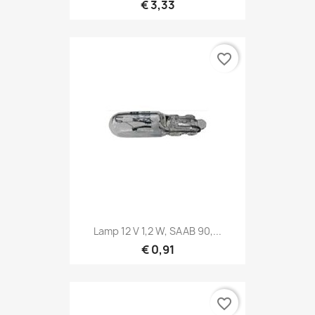
€ 3,33
favorite_border
Lamp 12 V 1,2 W, SAAB 90,...
€ 0,91
favorite_border