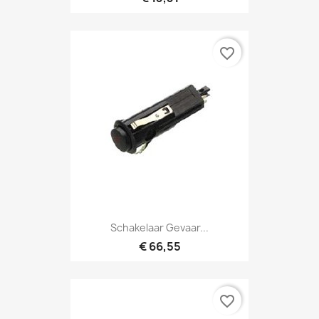
favorite_border
Schakelaar Gevaar...
€ 66,55
favorite_border