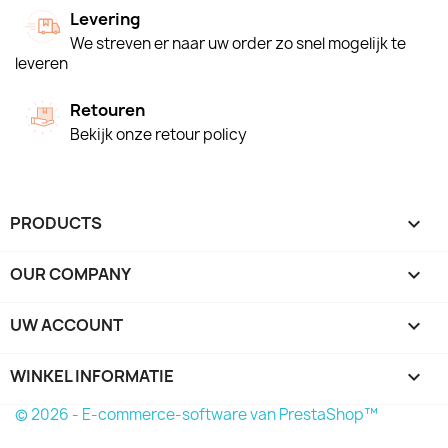
Levering
We streven er naar uw order zo snel mogelijk te
leveren
Retouren
Bekijk onze retour policy
PRODUCTS

OUR COMPANY

UW ACCOUNT

WINKEL INFORMATIE
keyboard_arrow_down
© 2026 - E-commerce-software van PrestaShop™