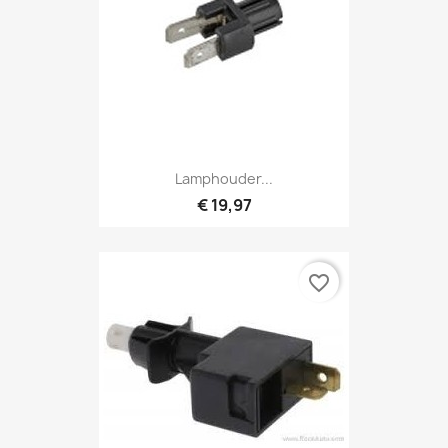
Lamphouder...
€ 19,97
favorite_border