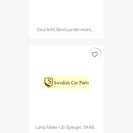
Deurlicht Bestuurderskant,...
favorite_border
Lamp Make-Up Spiegel, SAAB...