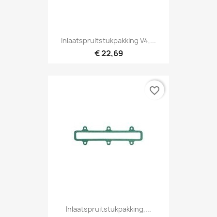
Inlaatspruitstukpakking V4,...
€ 22,69
favorite_border
Inlaatspruitstukpakking,...