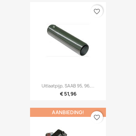
favorite_border
Uitlaatpijp, SAAB 95, 96,...
€ 51,96
AANBIEDING!
favorite_border