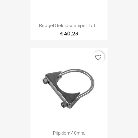
Beugel Geluidsdemper Tot...
€ 40,23
favorite_border
Pijpklem 40mm.