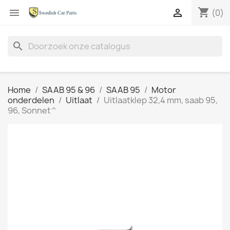
shopping_cart


(0)
search
Home
SAAB 95 & 96
SAAB 95
Motor
onderdelen
Uitlaat
Uitlaatklep 32,4 mm, saab 95,
96, Sonnet^