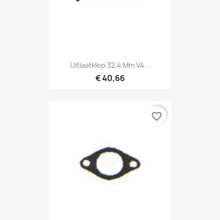
Uitlaatklep 32,4 Mm V4...
€ 40,66
favorite_border