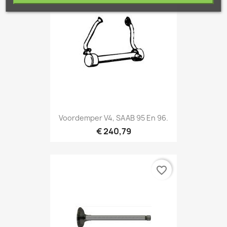
Voordemper V4, SAAB 95 En 96.
€ 240,79
favorite_border