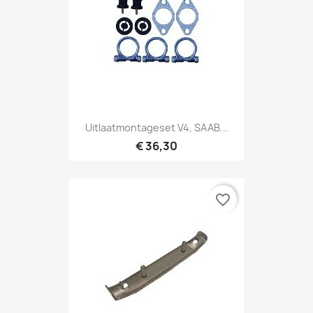
Uitlaatmontageset V4, SAAB...
€ 36,30
favorite_border