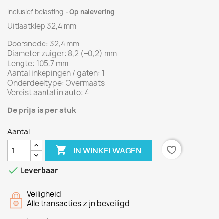
Inclusief belasting
Op nalevering
Uitlaatklep 32,4 mm
Doorsnede: 32,4 mm
Diameter zuiger: 8,2 (+0,2) mm
Lengte: 105,7 mm
Aantal inkepingen / gaten: 1
Onderdeeltype: Overmaats
Vereist aantal in auto: 4
De prijs is per stuk
Aantal

favorite_border
IN WINKELWAGEN

Leverbaar
Veiligheid
Alle transacties zijn beveiligd