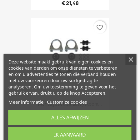
€ 21,48
favorite_border
Deze website maakt gebruik van eigen cookies en
cookies van derden om onze diensten te verbeteren
en om u advertenties te tonen die verband houden
met uw voorkeuren door uw surfgedrag te
analyseren. Om uw toestemming te geven voor het
gebruik ervan, drukt u op de knop Accepteren.
Meer informatie
Customize cookies
Montageset Uitlaatsysteem...
€ 30,25
ALLES AFWIJZEN
IK AANVAARD
favorite_border