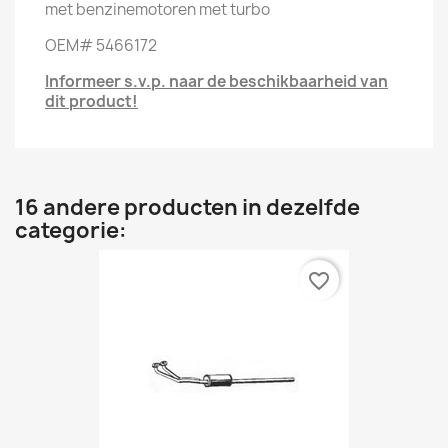
met benzinemotoren met turbo
OEM# 5466172
Informeer s.v.p. naar de beschikbaarheid van
dit product!
16 andere producten in dezelfde
categorie:
favorite_border