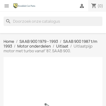
shopping_cart


(0)
search
Home
SAAB 900 1979 - 1993
SAAB 900 1987 t/m
1993
Motor onderdelen
Uitlaat
Uitlaatpijp
motor met turbo vanaf '87, SAAB 900.