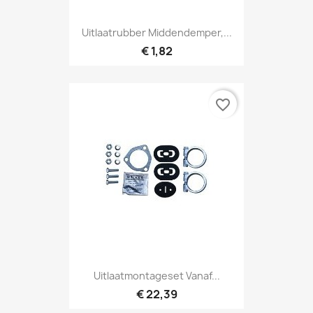
Uitlaatrubber Middendemper,...
€ 1,82
favorite_border
Uitlaatmontageset Vanaf...
€ 22,39