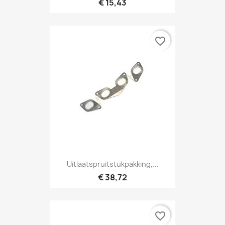
€ 15,43
favorite_border
Uitlaatspruitstukpakking,...
€ 38,72
favorite_border