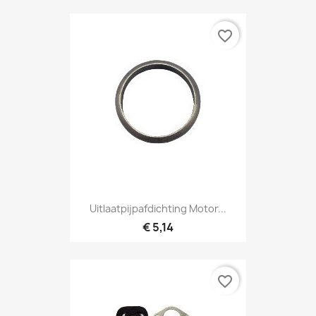
favorite_border
Uitlaatpijpafdichting Motor...
€ 5,14
favorite_border