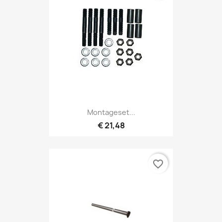
Montageset...
€ 21,48
favorite_border