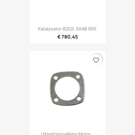
Katalysator B202i, SAAB 900.
€ 780,45
favorite_border
Uitlaatpijppakking Motor...