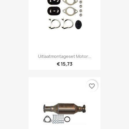
Uitlaatmontageset Motor...
€ 15,73
favorite_border