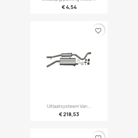
€ 4,54
favorite_border
Uitlaatsysteem Van...
€ 218,53