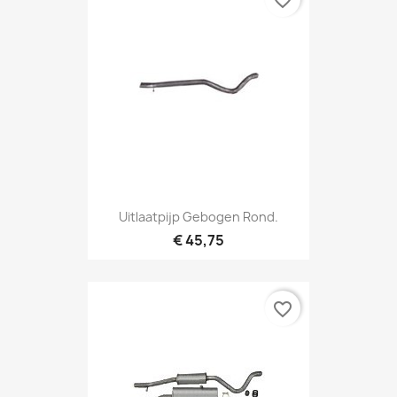
favorite_border
Uitlaatpijp Gebogen Rond.
€ 45,75
favorite_border