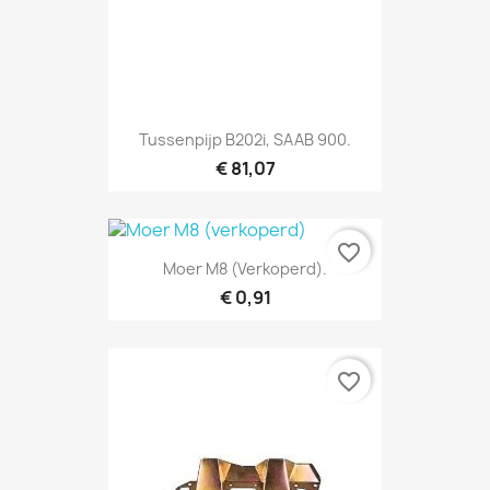
Tussenpijp B202i, SAAB 900.
€ 81,07
favorite_border
Moer M8 (verkoperd).
€ 0,91
favorite_border