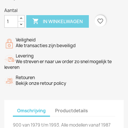
Aantal

favorite_border
IN WINKELWAGEN
Veiligheid
Alle transacties zijn beveiligd
Levering
We streven er naar uw order zo snel mogelijk te
leveren
Retouren
Bekijk onze retour policy
Omschrijving
Productdetails
900 van 1979 t/m 1993. Alle modellen vanaf 1987