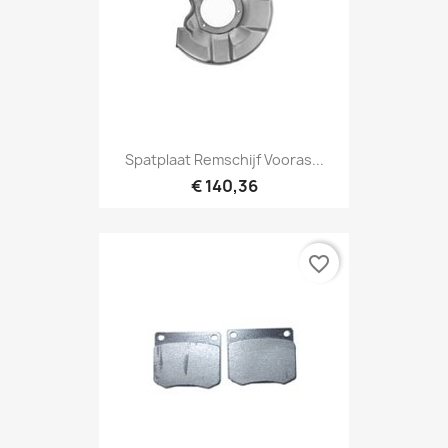
Spatplaat Remschijf Vooras...
€ 140,36
favorite_border