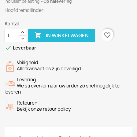
Inclusief belasting
Op nalevering
Hoofdremcilinder
Aantal

favorite_border
IN WINKELWAGEN

Leverbaar
Veiligheid
Alle transacties zijn beveiligd
Levering
We streven er naar uw order zo snel mogelijk te
leveren
Retouren
Bekijk onze retour policy