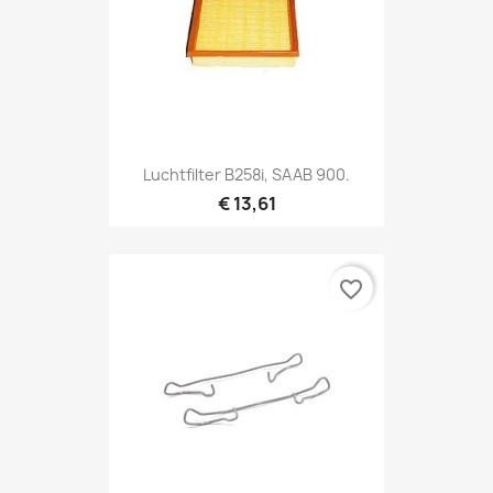
Luchtfilter B258i, SAAB 900.
€ 13,61
favorite_border