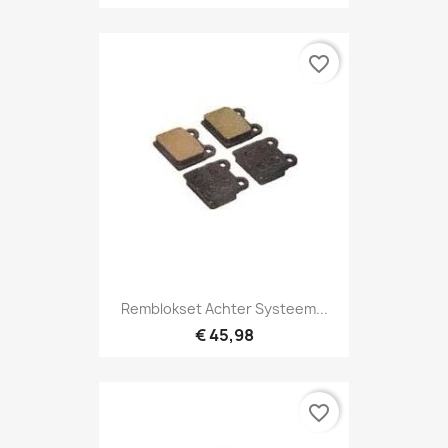
favorite_border
Remblokset Achter Systeem...
€ 45,98
favorite_border