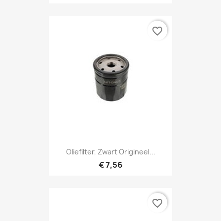
favorite_border
Oliefilter, Zwart Origineel...
€ 7,56
favorite_border