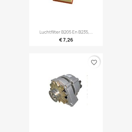
Luchtfilter B205 En B235,...
€ 7,26
favorite_border