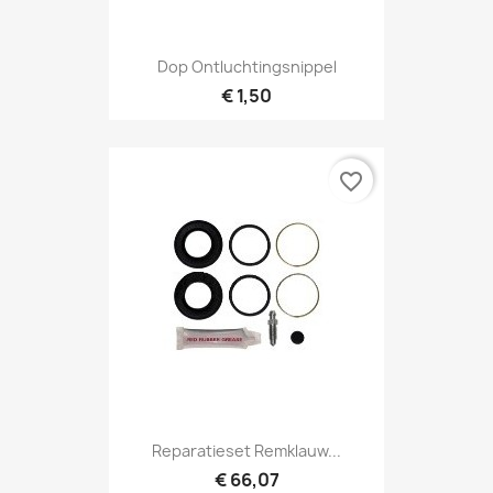
Dop Ontluchtingsnippel
€ 1,50
favorite_border
Reparatieset Remklauw...
€ 66,07