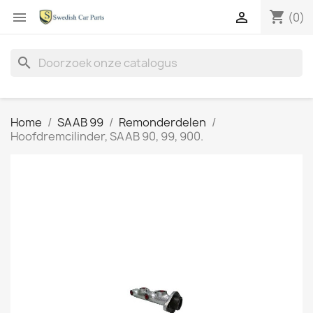
shopping_cart


(0)
search
Home
SAAB 99
Remonderdelen
Hoofdremcilinder, SAAB 90, 99, 900.