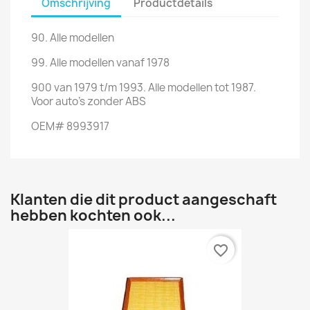
Omschrijving
Productdetails
90. Alle modellen
99. Alle modellen vanaf 1978
900 van 1979 t/m 1993. Alle modellen tot 1987.
V
oor auto's
zonder ABS
OEM# 8993917
Klanten die dit product aangeschaft
hebben kochten ook...
favorite_border