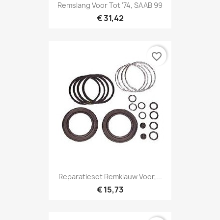
Remslang Voor Tot '74, SAAB 99
€ 31,42
favorite_border
Reparatieset Remklauw Voor,...
€ 15,73