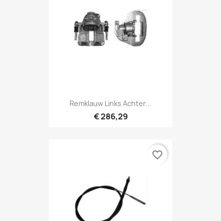
Remklauw Links Achter...
€ 286,29
favorite_border