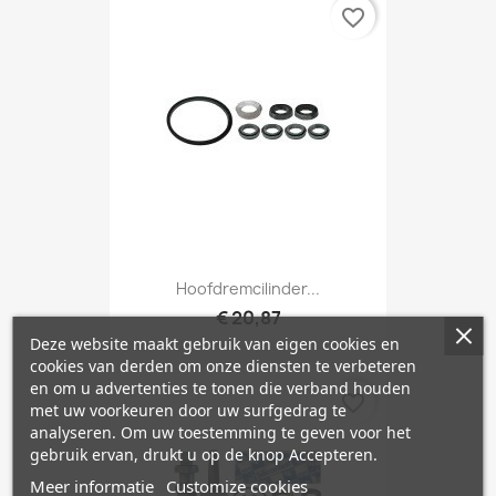
favorite_border
Hoofdremcilinder...
€ 20,87
Deze website maakt gebruik van eigen cookies en
cookies van derden om onze diensten te verbeteren
en om u advertenties te tonen die verband houden
favorite_border
met uw voorkeuren door uw surfgedrag te
analyseren. Om uw toestemming te geven voor het
gebruik ervan, drukt u op de knop Accepteren.
Meer informatie
Customize cookies