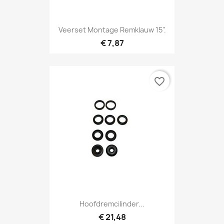
Veerset Montage Remklauw 15".
€ 7,87
favorite_border
Hoofdremcilinder...
€ 21,48