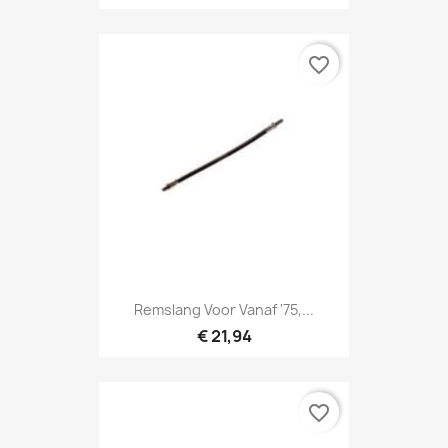
favorite_border
Remslang Voor Vanaf '75,...
€ 21,94
favorite_border