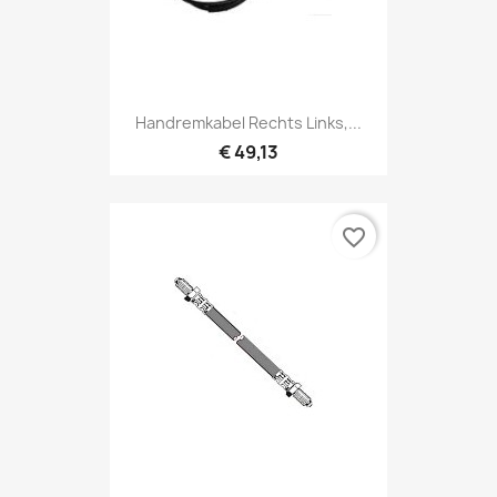
Handremkabel Rechts Links,...
€ 49,13
favorite_border