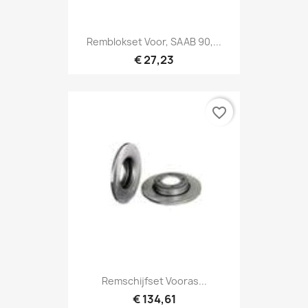
Remblokset Voor, SAAB 90,...
€ 27,23
favorite_border
Remschijfset Vooras...
€ 134,61