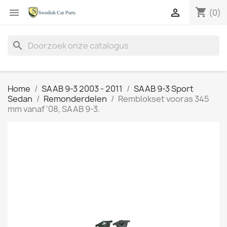
shopping_cart


(0)
search
Home
SAAB 9-3 2003 - 2011
SAAB 9-3 Sport
Sedan
Remonderdelen
Remblokset vooras 345
mm vanaf '08, SAAB 9-3.