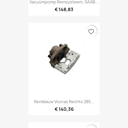
Vacuümpomp Remsysteem, SAAB...
€ 148,83
favorite_border
Remklauw Vooras Rechts 285...
€ 140,36