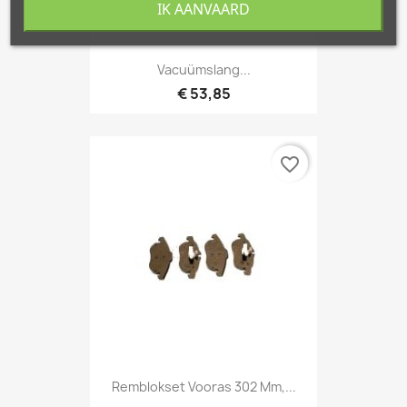
IK AANVAARD
Vacuümslang...
€ 53,85
favorite_border
Remblokset Vooras 302 Mm,...