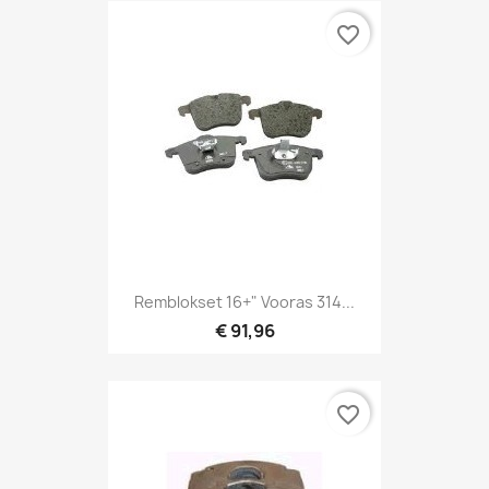
favorite_border
Remblokset 16+" Vooras 314...
€ 91,96
favorite_border