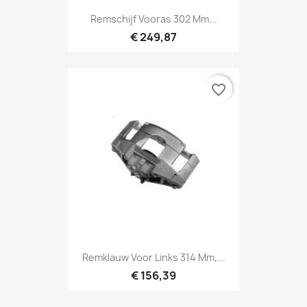
Remschijf Vooras 302 Mm...
€ 249,87
favorite_border
Remklauw Voor Links 314 Mm,...
€ 156,39