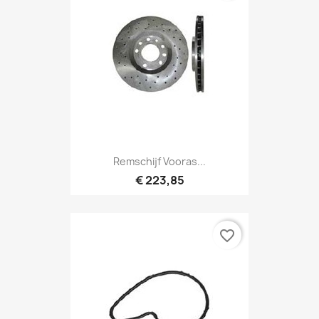
Remschijf Vooras...
€ 223,85
favorite_border