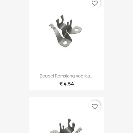
favorite_border
Beugel Remslang Vooras...
€ 4,54
favorite_border