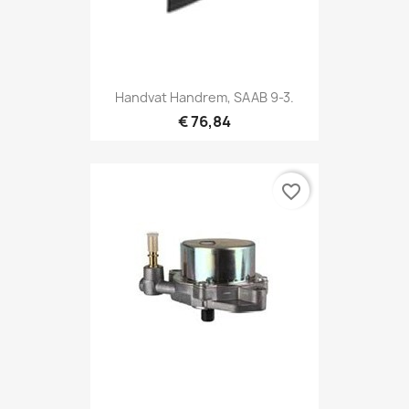
Handvat Handrem, SAAB 9-3.
€ 76,84
favorite_border