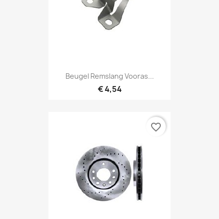
Beugel Remslang Vooras...
€ 4,54
favorite_border