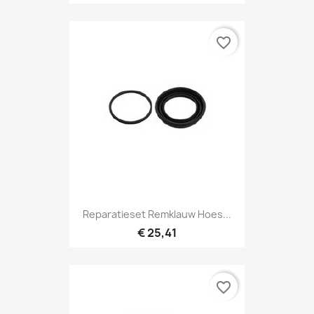
favorite_border
Reparatieset Remklauw Hoes...
€ 25,41
favorite_border