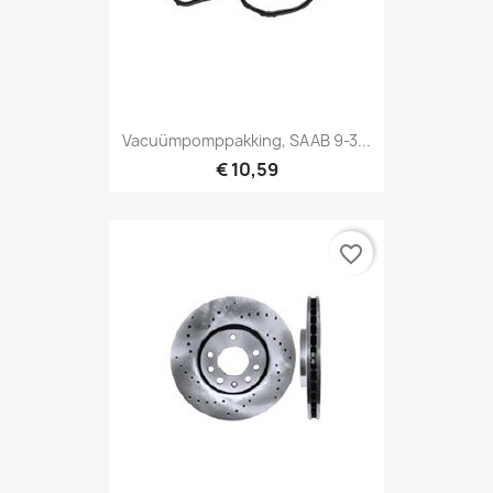
Vacuümpomppakking, SAAB 9-3...
€ 10,59
favorite_border