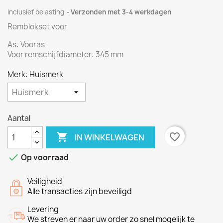
Inclusief belasting
Verzonden met 3-4 werkdagen
Remblokset voor
As:
Vooras
Voor
r
emschijf
diameter:
345
mm
Merk: Huismerk
Aantal

favorite_border
IN WINKELWAGEN

Op voorraad
Veiligheid
Alle transacties zijn beveiligd
Levering
We streven er naar uw order zo snel mogelijk te