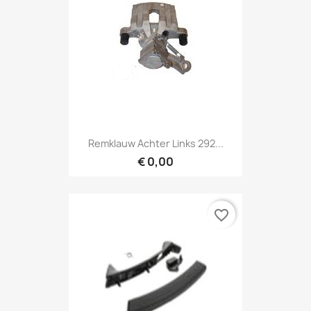
Remklauw Achter Links 292...
€ 0,00
favorite_border