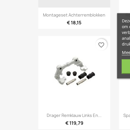
Snel bekijken

Montageset Achterremblokken
Re
Deze
€ 18,15
om o
ver
ana
druk
favorite_border
Mee
Snel bekijken

Drager Remklauw Links En...
Spa
€ 119,79