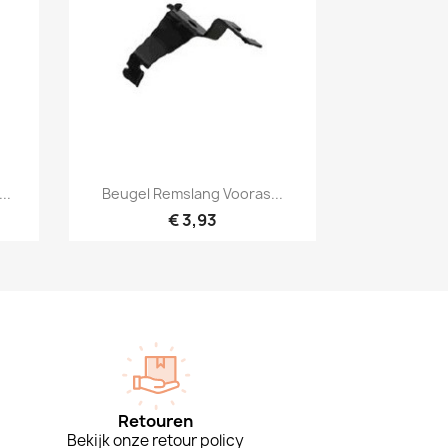
Snel bekijken

..
Beugel Remslang Vooras...
€ 3,93
Retouren
Bekijk onze retour policy