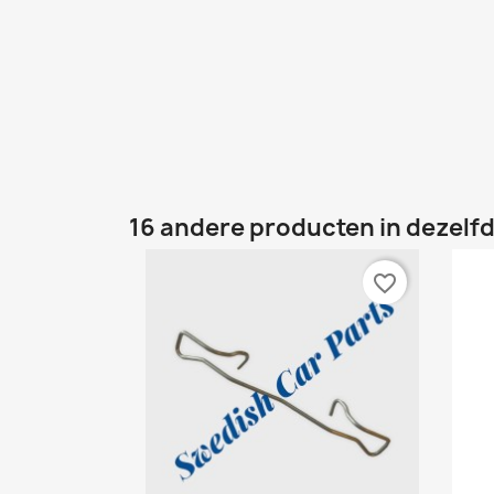
16 andere producten in dezelfd
favorite_border