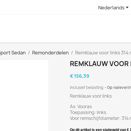

Nederlands
Sport Sedan
Remonderdelen
Remklauw voor links 314
REMKLAUW VOOR LI
€ 156,39
Inclusief belasting
Op naleveri
Remklauw voor links
As:
Vooras
Toepassing: links
Voor
r
emschijf
diameter:
314
Op dit artikel is een statiegeld van 