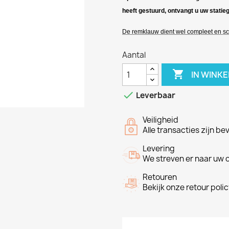
heeft gestuurd, ontvangt u uw statieg
De remklauw dient wel compleet en sc
Aantal

IN WINK

Leverbaar
Veiligheid
Alle transacties zijn be
Levering
We streven er naar uw o
Retouren
Bekijk onze retour poli