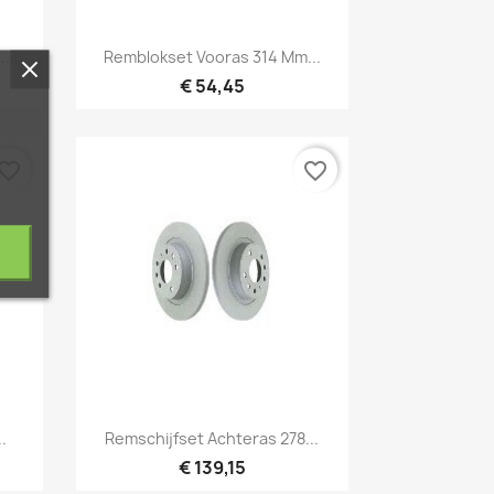
Snel bekijken

..
Remblokset Vooras 314 Mm...
€ 54,45
vorite_border
favorite_border
Snel bekijken

.
Remschijfset Achteras 278...
€ 139,15