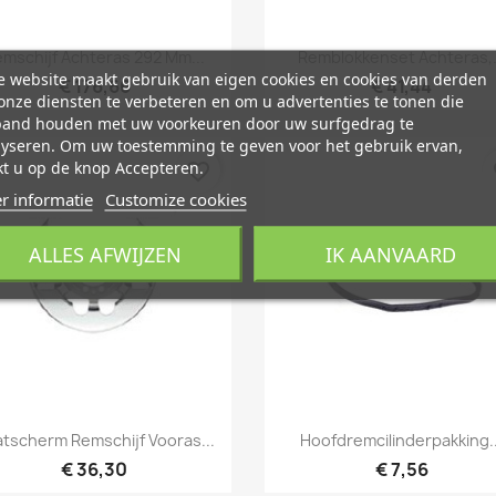
Snel bekijken
Snel bekijken


mschijf Achteras 292 Mm...
Remblokkenset Achteras,.
 website maakt gebruik van eigen cookies en cookies van derden
€ 176,66
€ 41,44
nze diensten te verbeteren en om u advertenties te tonen die
band houden met uw voorkeuren door uw surfgedrag te
lyseren. Om uw toestemming te geven voor het gebruik ervan,
t u op de knop Accepteren.
favorite_border
fa
r informatie
Customize cookies
ALLES AFWIJZEN
IK AANVAARD
Snel bekijken
Snel bekijken


tscherm Remschijf Vooras...
Hoofdremcilinderpakking..
€ 36,30
€ 7,56