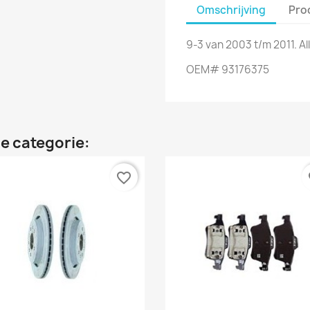
Omschrijving
Pro
9-3 van 2003 t/m 2011. Al
OEM# 93176375
e categorie:
favorite_border
fa