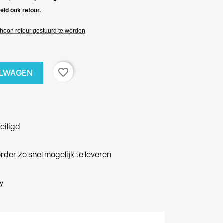
eld ook retour.
hoon retour gestuurd te worden
favorite_border
ELWAGEN
veiligd
rder zo snel mogelijk te leveren
cy