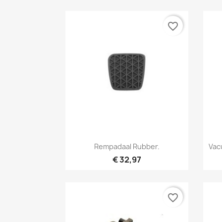
favorite_border
Snel bekijken

Rempadaal Rubber.
Vac
€ 32,97
favorite_border