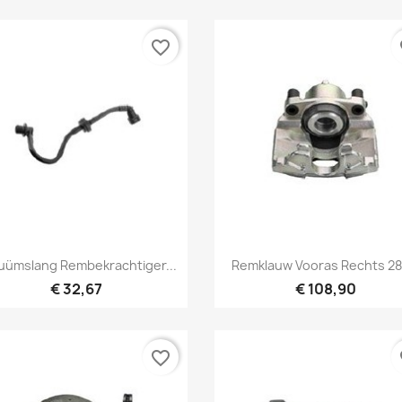
favorite_border
fa
Snel bekijken
Snel bekijken


uümslang Rembekrachtiger...
Remklauw Vooras Rechts 285
€ 32,67
€ 108,90
favorite_border
fa