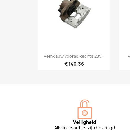
Snel bekijken

Remklauw Vooras Rechts 285...
R
€ 140,36
Veiligheid
Alle transacties zijn beveiligd