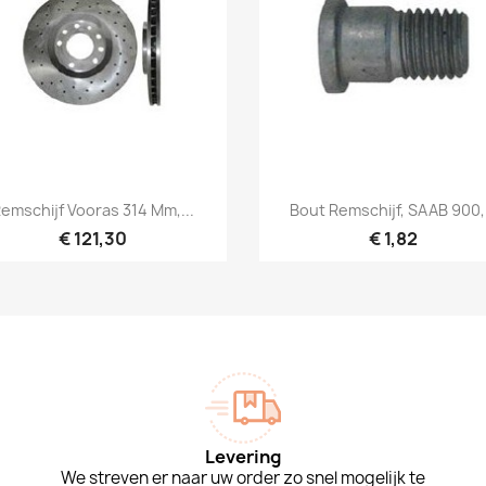
Snel bekijken
Snel bekijken


emschijf Vooras 314 Mm,...
Bout Remschijf, SAAB 900,.
€ 121,30
€ 1,82
Levering
We streven er naar uw order zo snel mogelijk te