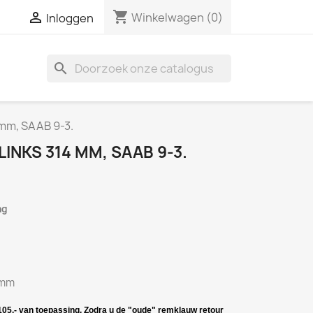
shopping_cart

Winkelwagen
(0)
Inloggen
search
 mm, SAAB 9-3.
NKS 314 MM, SAAB 9-3.
ng
mm
€ 105,- van toepassing. Zodra u de "oude" remklauw retour