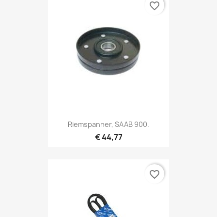
favorite_border
Riemspanner, SAAB 900.
€ 44,77
favorite_border