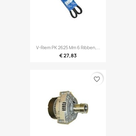
V-Riem PK 2625 Mm 6 Ribben,...
€ 27,83
favorite_border