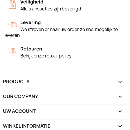
Veiligheid
Alle transacties zijn beveiligd
Levering
We streven er naar uw order zo snel mogelijk te
leveren
Retouren
Bekijk onze retour policy
PRODUCTS

OUR COMPANY

UW ACCOUNT

WINKEL INFORMATIE
keyboard_arrow_down