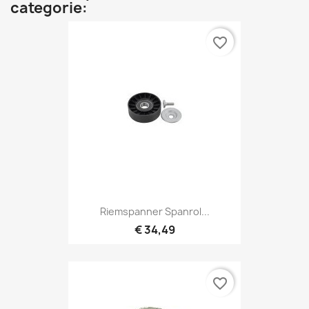
categorie:
favorite_border
Riemspanner Spanrol...
€ 34,49
favorite_border