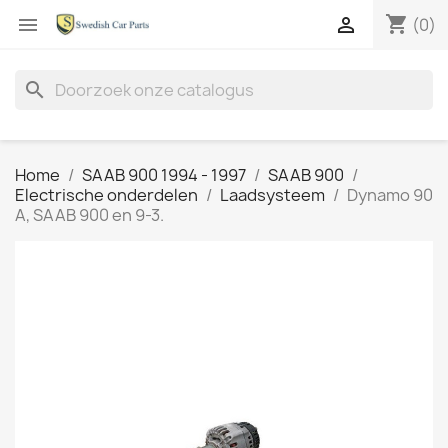
shopping_cart


(0)
search
Home
SAAB 900 1994 - 1997
SAAB 900
Electrische onderdelen
Laadsysteem
Dynamo 90
A, SAAB 900 en 9-3.