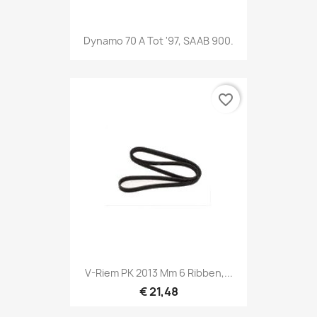
Dynamo 70 A Tot '97, SAAB 900.
favorite_border
V-Riem PK 2013 Mm 6 Ribben,...
€ 21,48