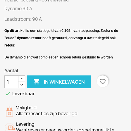
Inclusief belasting
Op nalevering
Dynamo
90
A
Laadstroom
:
90
A
Op dit artikel is een statiegeld van € 105,- van toepassing. Zodra u de
"oude" d
ynamo
retour heeft gestuurd, ontvangt u uw statiegeld ook
retour.
De d
ynamo
dient wel compleet en schoon retour gestuurd te worden
Aantal

favorite_border
IN WINKELWAGEN

Leverbaar
Veiligheid
Alle transacties zijn beveiligd
Levering
We streven er naar uw order zo snel mogelijk te