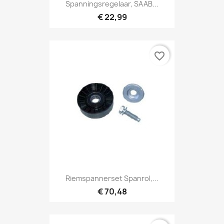
Spanningsregelaar, SAAB...
€ 22,99
favorite_border
Riemspannerset Spanrol,...
€ 70,48