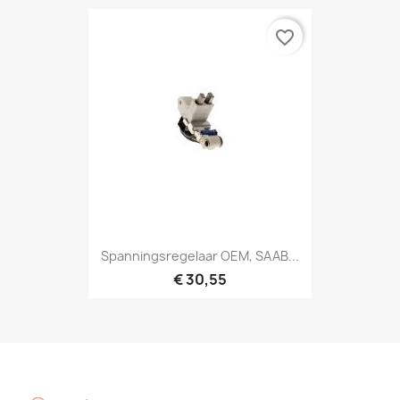
favorite_border
Spanningsregelaar OEM, SAAB...
€ 30,55