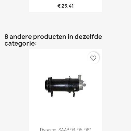
€ 25,41
8 andere producten in dezelfde
categorie:
favorite_border
Dynamo, SAAB 93, 95, 96*