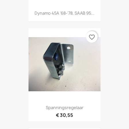
Dynamo 45A '68-'78, SAAB 95...
favorite_border
Spanningsregelaar
€ 30,55