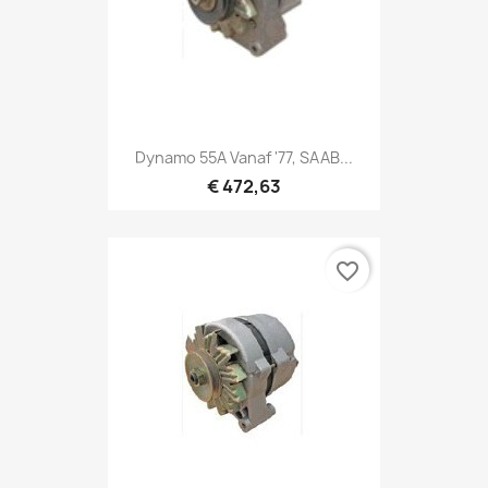
Dynamo 55A Vanaf '77, SAAB...
€ 472,63
favorite_border