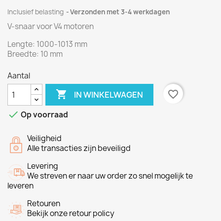
Inclusief belasting
Verzonden met 3-4 werkdagen
V-snaar voor V4 motoren
Lengte
: 1000-1013
mm
Breedte: 10
mm
Aantal

favorite_border
IN WINKELWAGEN

Op voorraad
Veiligheid
Alle transacties zijn beveiligd
Levering
We streven er naar uw order zo snel mogelijk te
leveren
Retouren
Bekijk onze retour policy