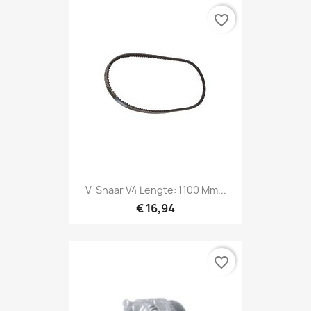
favorite_border
V-Snaar V4 Lengte: 1100 Mm...
€ 16,94
favorite_border