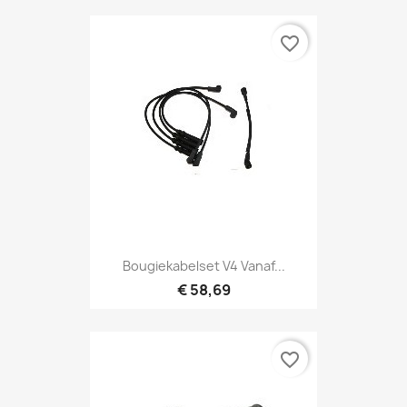
favorite_border
Bougiekabelset V4 Vanaf...
€ 58,69
favorite_border