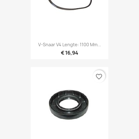
V-Snaar V4 Lengte: 1100 Mm...
€ 16,94
favorite_border