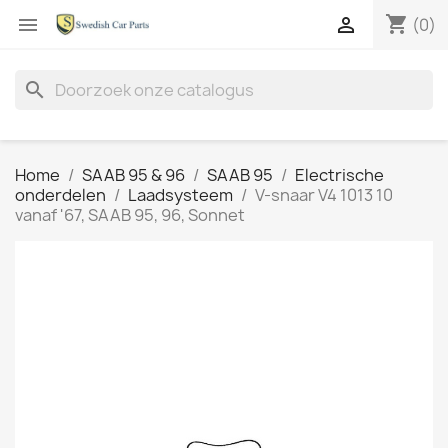
shopping_cart


(0)
search
Home
SAAB 95 & 96
SAAB 95
Electrische
onderdelen
Laadsysteem
V-snaar V4 1013 10
vanaf '67, SAAB 95, 96, Sonnet