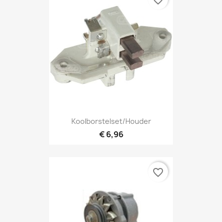
Koolborstelset/houder
€ 6,96
favorite_border