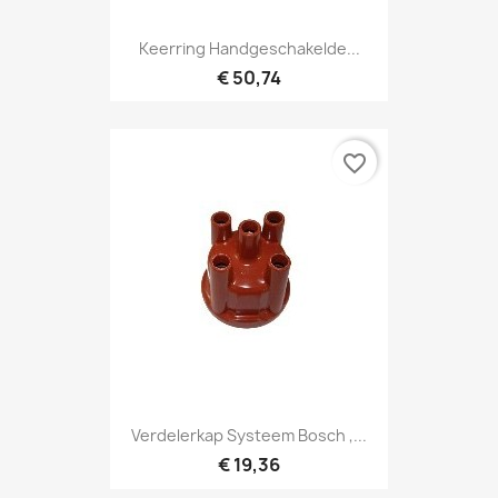
Keerring Handgeschakelde...
€ 50,74
favorite_border
Verdelerkap Systeem Bosch ,...
€ 19,36