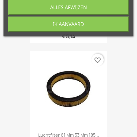
ALLES AFWIJZEN
IK AANVAARD
Vacuumslang 3,5 Mm.
€ 5,14
favorite_border
Luchtfilter 61 Mm 53 Mm 185...