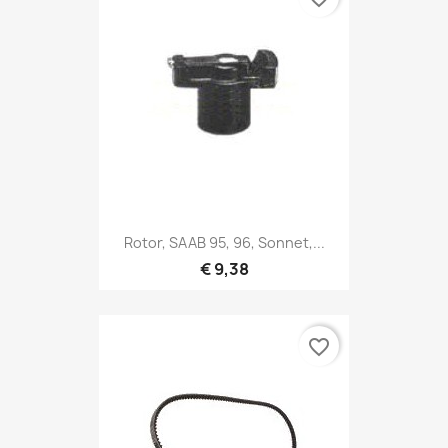
Rotor, SAAB 95, 96, Sonnet,...
€ 9,38
favorite_border