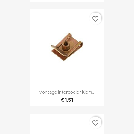
favorite_border
Montage Intercooler Klem...
€ 1,51
favorite_border