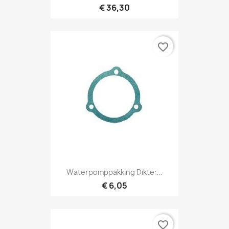
€ 36,30
favorite_border
Waterpomppakking Dikte:...
€ 6,05
favorite_border