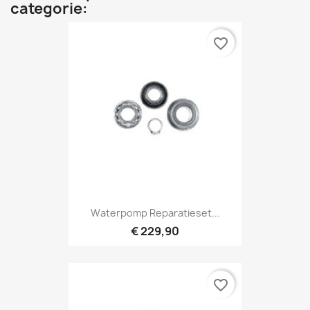
categorie:
favorite_border
Waterpomp Reparatieset...
€ 229,90
favorite_border