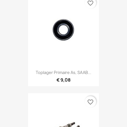
favorite_border
Toplager Primaire As, SAAB...
€ 9,08
favorite_border