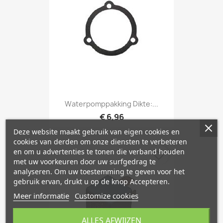
Waterpomppakking Dikte:...
€ 6,96
Deze website maakt gebruik van eigen cookies en
cookies van derden om onze diensten te verbeteren
en om u advertenties te tonen die verband houden
favorite_border
met uw voorkeuren door uw surfgedrag te
analyseren. Om uw toestemming te geven voor het
gebruik ervan, drukt u op de knop Accepteren.
Meer informatie
Customize cookies
ALLES AFWIJZEN