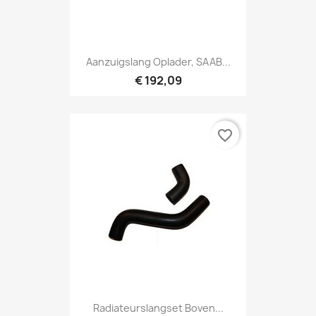
Aanzuigslang Oplader, SAAB...
€ 192,09
favorite_border
Radiateurslangset Boven...