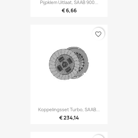
Pijpklem Uitlaat, SAAB 900...
€ 6,66
favorite_border
Koppelingsset Turbo, SAAB...
€ 234,14