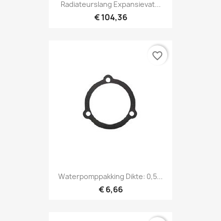
Radiateurslang Expansievat...
€ 104,36
favorite_border
Waterpomppakking Dikte: 0,5...
€ 6,66