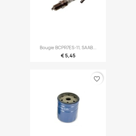
Bougie BCPR7ES-11, SAAB...
€ 5,45
favorite_border