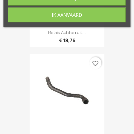
IK AANVAARD
Relais Achterruit...
€ 18,76
favorite_border