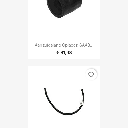
Aanzuigslang Oplader, SAAB...
€ 81,98
favorite_border