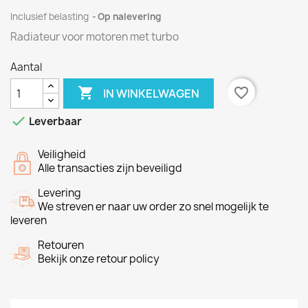
Inclusief belasting
Op nalevering
Radiateur voor motoren met turbo
Aantal

favorite_border
IN WINKELWAGEN

Leverbaar
Veiligheid
Alle transacties zijn beveiligd
Levering
We streven er naar uw order zo snel mogelijk te
leveren
Retouren
Bekijk onze retour policy