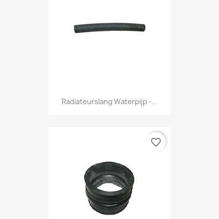
Radiateurslang Waterpijp -...
favorite_border