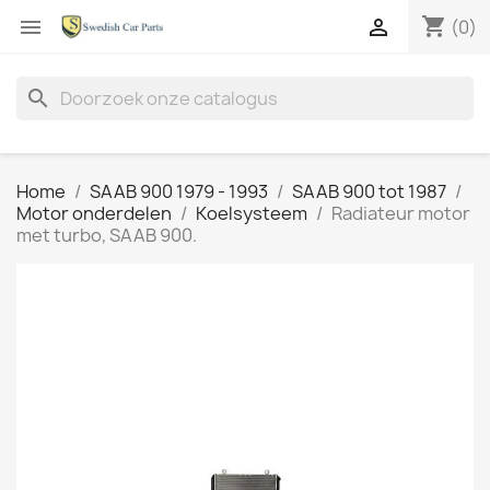
shopping_cart


(0)
search
Home
SAAB 900 1979 - 1993
SAAB 900 tot 1987
Motor onderdelen
Koelsysteem
Radiateur motor
met turbo, SAAB 900.