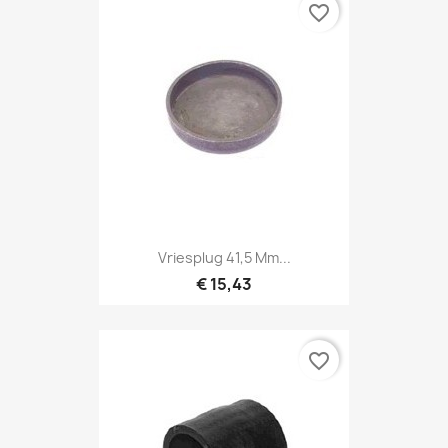
favorite_border
Vriesplug 41,5 Mm...
€ 15,43
favorite_border