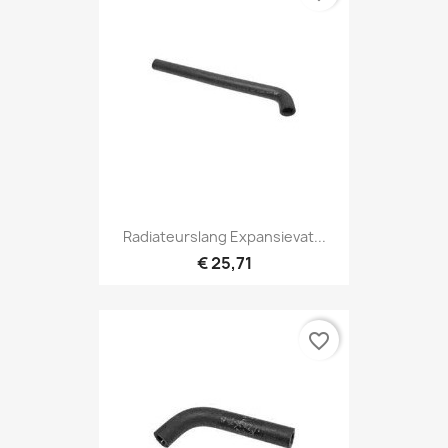
Radiateurslang Expansievat...
€ 25,71
favorite_border