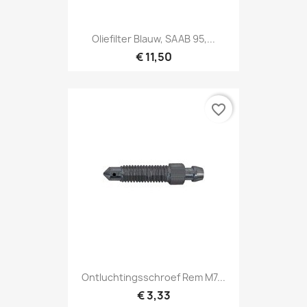
Oliefilter Blauw, SAAB 95,...
€ 11,50
favorite_border
Ontluchtingsschroef Rem M7...
€ 3,33