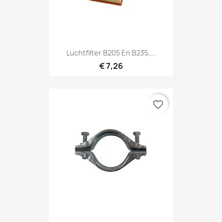
Luchtfilter B205 En B235,...
€ 7,26
favorite_border