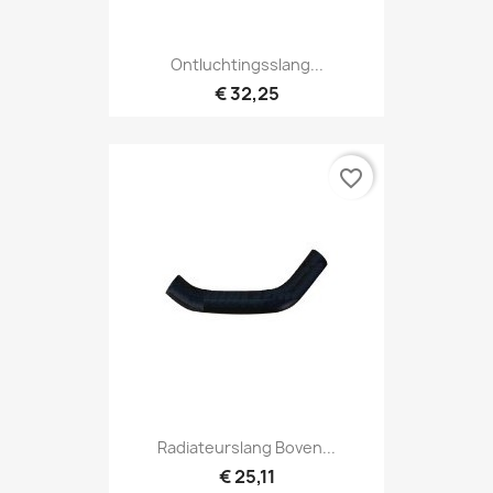
Ontluchtingsslang...
€ 32,25
favorite_border
Radiateurslang Boven...
€ 25,11