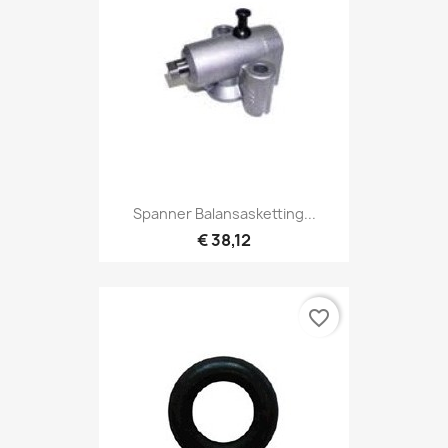
Spanner Balansasketting...
€ 38,12
favorite_border