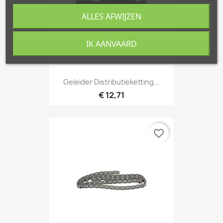
ALLES AFWIJZEN
IK AANVAARD
Geleider Distributieketting...
€ 12,71
favorite_border