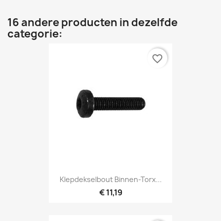
16 andere producten in dezelfde
categorie:
favorite_border
Klepdekselbout Binnen-Torx...
€ 11,19