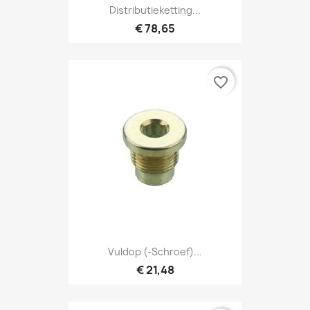
Distributieketting...
€ 78,65
favorite_border
Vuldop (-Schroef)...
€ 21,48