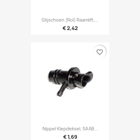
Glijschoen (rol) Raamlift,...
€ 2,42
favorite_border
Nippel Klepdeksel, SAAB...
€ 1,69