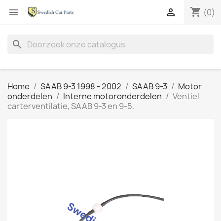
shopping_cart


(0)
search
Home
SAAB 9-3 1998 - 2002
SAAB 9-3
Motor
onderdelen
Interne motoronderdelen
Ventiel
carterventilatie, SAAB 9-3 en 9-5.