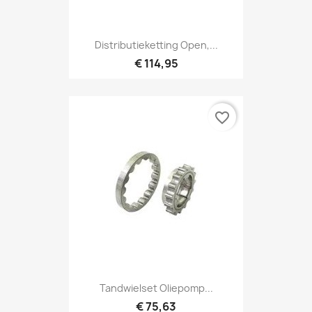
Distributieketting Open,...
€ 114,95
favorite_border
Tandwielset Oliepomp...
€ 75,63