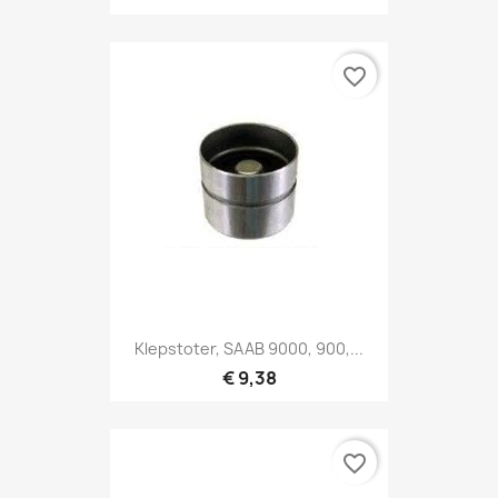
favorite_border
Klepstoter, SAAB 9000, 900,...
€ 9,38
favorite_border