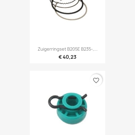
Zuigerringset B205E B235-,...
€ 40,23
favorite_border