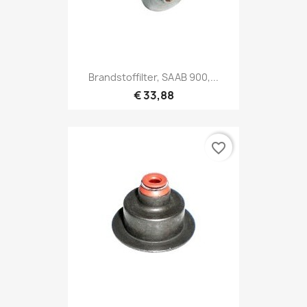
Brandstoffilter, SAAB 900,...
€ 33,88
favorite_border