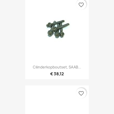
favorite_border
Cilinderkopboutset, SAAB...
€ 38,12
favorite_border