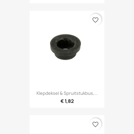
favorite_border
Klepdeksel & Spruitstukbus,...
€ 1,82
favorite_border