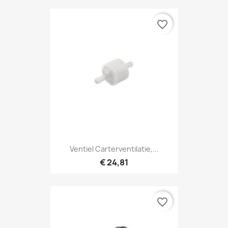
favorite_border
Ventiel Carterventilatie,...
€ 24,81
favorite_border