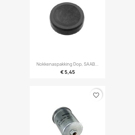
Nokkenaspakking Dop, SAAB...
€ 5,45
favorite_border