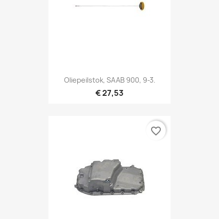
Oliepeilstok, SAAB 900, 9-3.
€ 27,53
favorite_border