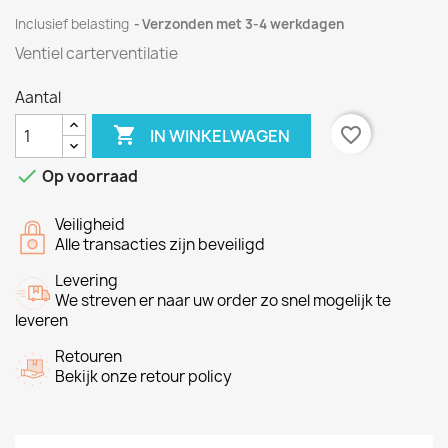
Inclusief belasting
Verzonden met 3-4 werkdagen
Ventiel carterventilatie
Aantal

favorite_border
IN WINKELWAGEN

Op voorraad
Veiligheid
Alle transacties zijn beveiligd
Levering
We streven er naar uw order zo snel mogelijk te
leveren
Retouren
Bekijk onze retour policy