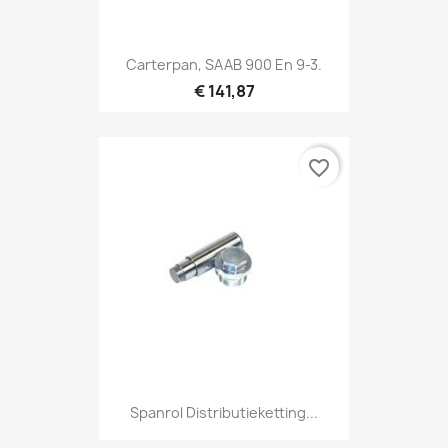
Carterpan, SAAB 900 En 9-3.
€ 141,87
favorite_border
Spanrol Distributieketting...