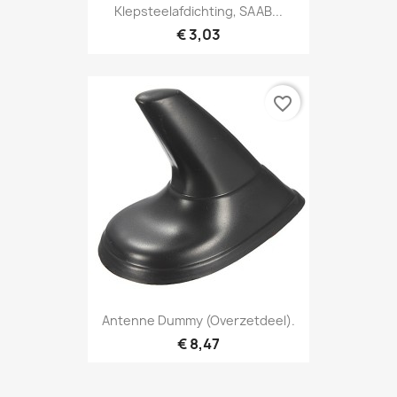
Klepsteelafdichting, SAAB...
€ 3,03
favorite_border
Antenne Dummy (overzetdeel).
€ 8,47