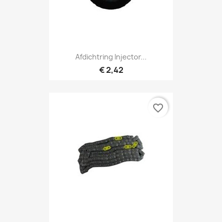
Afdichtring Injector...
€ 2,42
favorite_border