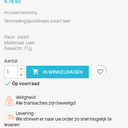
€ 78,65
Inclusief belasting
Versnellingspookhoes zwart leer
Kleur: zwart
Materiaal: Leer
Gewicht: 71 g
Aantal

favorite_border
IN WINKELWAGEN

Op voorraad
Veiligheid
Alle transacties zijn beveiligd
Levering
We streven er naar uw order zo snel mogelijk te
leveren