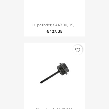
Hulpcilinder, SAAB 90, 99,...
€ 127,05
favorite_border