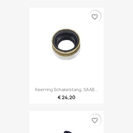
favorite_border
Keerring Schakelstang, SAAB...
€ 24,20
favorite_border