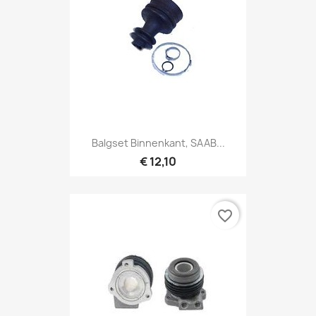
Balgset Binnenkant, SAAB...
€ 12,10
favorite_border