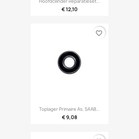
Hoofdcilinder Reparatieset...
€ 12,10
favorite_border
Toplager Primaire As, SAAB...
€ 9,08