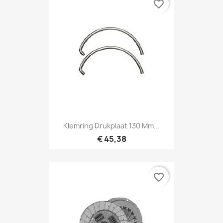
favorite_border
Klemring Drukplaat 130 Mm...
€ 45,38
favorite_border