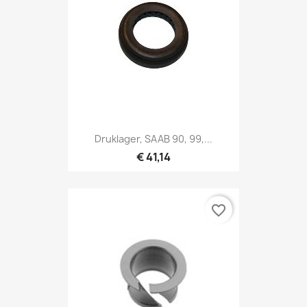
Druklager, SAAB 90, 99,...
€ 41,14
favorite_border