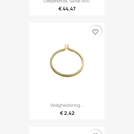
Oliepeilstok, SAAB 900.
€ 44,47
favorite_border
Veiligheidsring...
€ 2,42