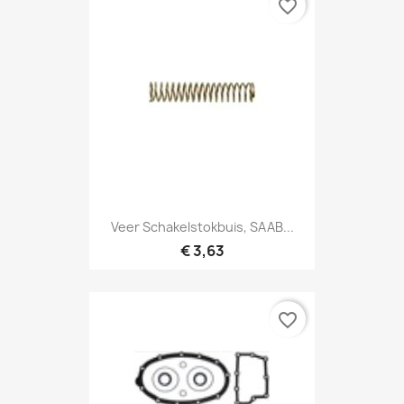
favorite_border
Veer Schakelstokbuis, SAAB...
€ 3,63
favorite_border