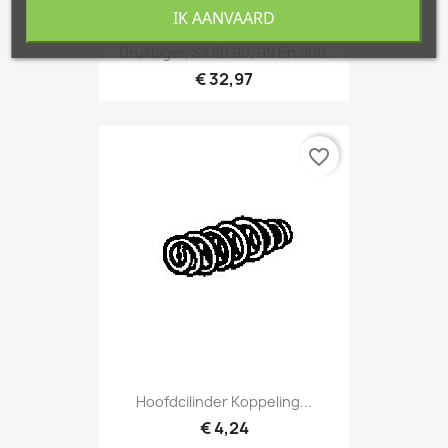
IK AANVAARD
Druklager, SAAB 90, 99 En 900.
€ 32,97
favorite_border
Hoofdcilinder Koppeling...
€ 4,24