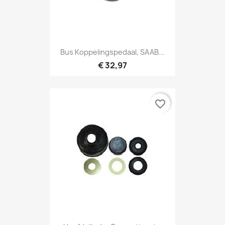
Bus Koppelingspedaal, SAAB...
€ 32,97
favorite_border