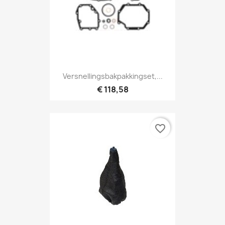
Versnellingsbakpakkingset,...
€ 118,58
favorite_border