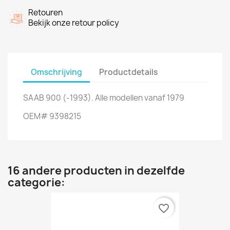
Retouren
Bekijk onze retour policy
Omschrijving
Productdetails
SAAB 900 (-1993). Alle modellen vanaf 1979
OEM# 9398215
16 andere producten in dezelfde
categorie:
favorite_border