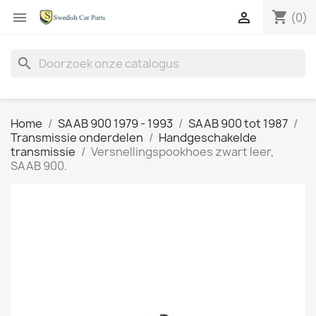
shopping_cart


(0)
search
Home
SAAB 900 1979 - 1993
SAAB 900 tot 1987
Transmissie onderdelen
Handgeschakelde
transmissie
Versnellingspookhoes zwart leer,
SAAB 900.