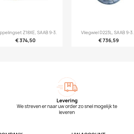
Snel bekijken
Snel bekijken


ppelingset Z18XE, SAAB 9-3.
Vliegwiel D223L, SAAB 9-3.
€ 374,50
€ 736,59
Levering
We streven er naar uw order zo snel mogelijk te
leveren