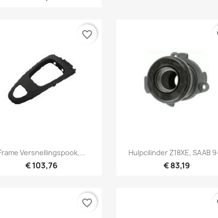
favorite_border
fa
Snel bekijken
Snel bekijken


Frame Versnellingspook,...
Hulpcilinder Z18XE, SAAB 9
€ 103,76
€ 83,19
favorite_border
fa