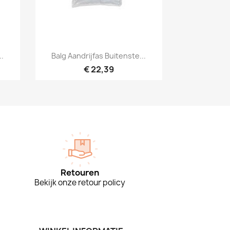
Snel bekijken

..
Balg Aandrijfas Buitenste...
€ 22,39
Retouren
Bekijk onze retour policy