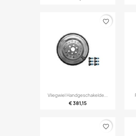
favorite_border
Snel bekijken

Vliegwiel Handgeschakelde...
€ 381,15
favorite_border