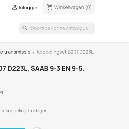
shopping_cart

Winkelwagen
(0)
Inloggen
search
e transmissie
Koppelingset B207 D223L,
 D223L, SAAB 9-3 EN 9-5.
ng
er
koppeling
druklager