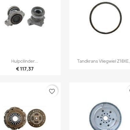
Snel bekijken
Snel bekijken


Hulpcilinder...
Tandkrans Vliegwiel Z18XE,.
€ 117,37
favorite_border
fa