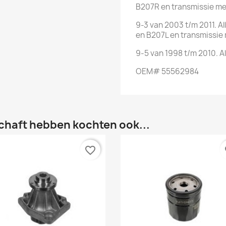
B207R en transmissie me
9-3 van 2003 t/m 2011. A
en B207L en transmissie 
9-5 van 1998 t/m 2010. A
OEM# 55562984
chaft hebben kochten ook...
favorite_border
fa