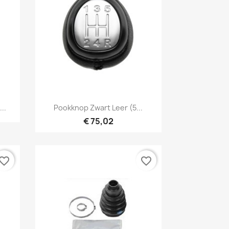
Snel bekijken

..
Pookknop Zwart Leer (5...
€ 75,02
vorite_border
favorite_border