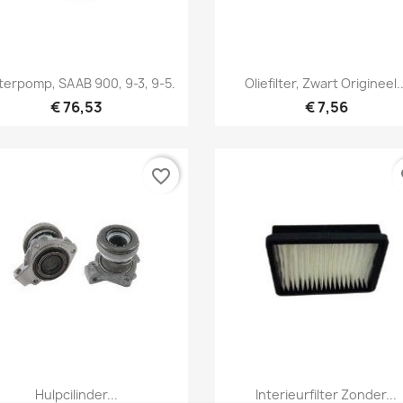
Snel bekijken
Snel bekijken


erpomp, SAAB 900, 9-3, 9-5.
Oliefilter, Zwart Origineel..
€ 76,53
€ 7,56
favorite_border
fa
Snel bekijken
Snel bekijken


Hulpcilinder...
Interieurfilter Zonder...