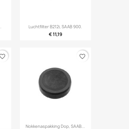
Snel bekijken

.
Luchtfilter B212i, SAAB 900.
€ 11,19
vorite_border
favorite_border
Snel bekijken

Nokkenaspakking Dop, SAAB...