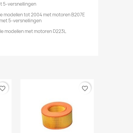
t 5-versnellingen
lle modellen tot 2004 met motoren B207E
met 5-versnellingen
lle modellen met motoren D223L
vorite_border
favorite_border