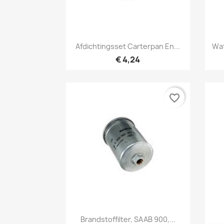
Snel bekijken

Afdichtingsset Carterpan En...
Wat
€ 4,24
favorite_border
Snel bekijken

Brandstoffilter, SAAB 900,...