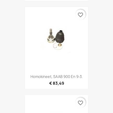
favorite_border
Homokineet, SAAB 900 En 9-3.
€ 83,49
favorite_border