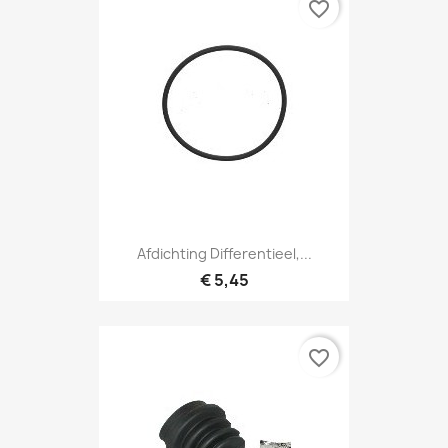
favorite_border
Afdichting Differentieel,...
€ 5,45
favorite_border