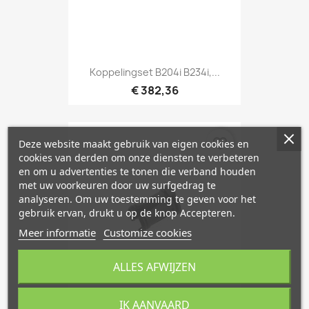
Koppelingset B204i B234i,...
€ 382,36
favorite_border
Deze website maakt gebruik van eigen cookies en
cookies van derden om onze diensten te verbeteren
en om u advertenties te tonen die verband houden
met uw voorkeuren door uw surfgedrag te
analyseren. Om uw toestemming te geven voor het
gebruik ervan, drukt u op de knop Accepteren.
Meer informatie
Customize cookies
ALLES AFWIJZEN
IK AANVAARD