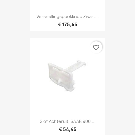
Versnellingspookknop Zwart...
€ 175,45
favorite_border
Slot Achteruit, SAAB 900,...
€ 54,45