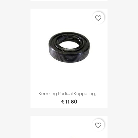
favorite_border
Keerring Radiaal Koppeling,...
€ 11,80
favorite_border