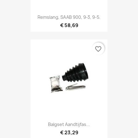
Remslang, SAAB 900, 9-3, 9-5.
€ 58,69
favorite_border
Balgset Aandtijfas...
€ 23,29