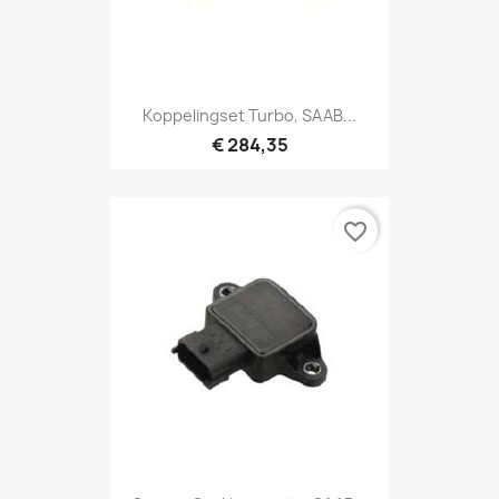
Koppelingset Turbo, SAAB...
€ 284,35
favorite_border