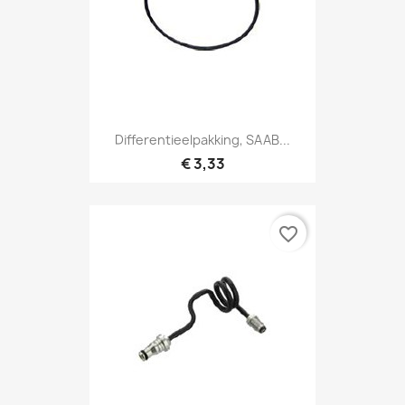
Differentieelpakking, SAAB...
€ 3,33
favorite_border