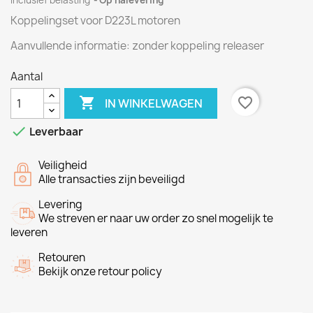
Inclusief belasting
Op nalevering
Koppelingset voor D223L motoren
Aanvullende informatie
: zonder
koppeling
releaser
Aantal

favorite_border
IN WINKELWAGEN

Leverbaar
Veiligheid
Alle transacties zijn beveiligd
Levering
We streven er naar uw order zo snel mogelijk te
leveren
Retouren
Bekijk onze retour policy