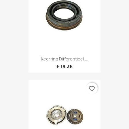
Keerring Differentieel,...
€ 19,36
favorite_border