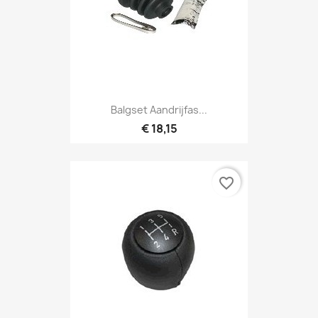
Balgset Aandrijfas...
€ 18,15
favorite_border