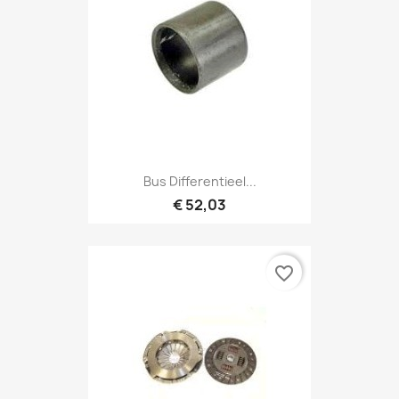
Bus Differentieel...
€ 52,03
favorite_border