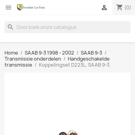
shopping_cart


(0)
search
Home
SAAB 9-3 1998 - 2002
SAAB 9-3
Transmissie onderdelen
Handgeschakelde
transmissie
Koppelingset D223L, SAAB 9-3.