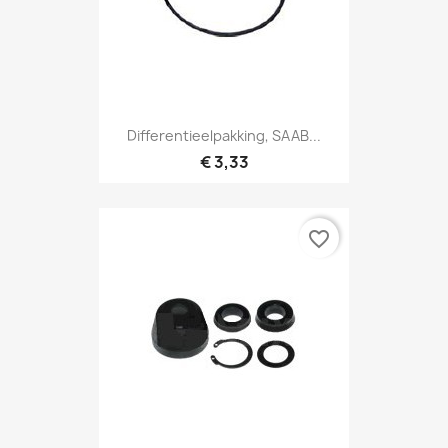
Differentieelpakking, SAAB...
€ 3,33
favorite_border