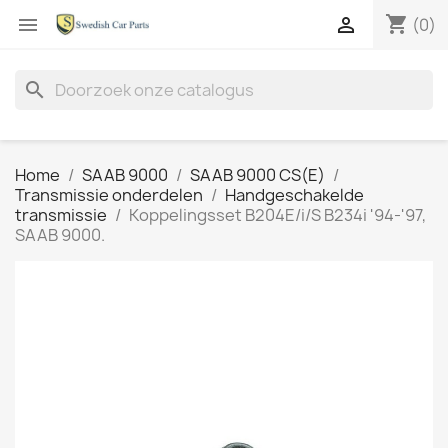
shopping_cart


(0)
search
Home
SAAB 9000
SAAB 9000 CS(E)
Transmissie onderdelen
Handgeschakelde
transmissie
Koppelingsset B204E/i/S B234i '94-'97,
SAAB 9000.