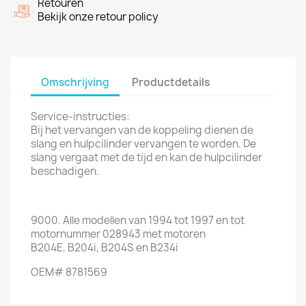
Retouren
Bekijk onze retour policy
Omschrijving
Productdetails
Service-instructies
:
Bij het vervangen van
de koppeling
dienen
de
slang en
hulp
cilinder vervangen te worden.
De
slang
vergaat
met
de tijd en
kan
de hulp
cilinder
beschadigen
.
9000. Alle modellen van 1994 tot 1997 en tot
motornummer 028943 met motoren
B204E, B204i, B204S en B234i
OEM# 8781569