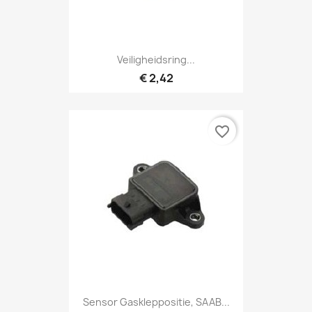
Veiligheidsring...
€ 2,42
favorite_border
Sensor Gaskleppositie, SAAB...