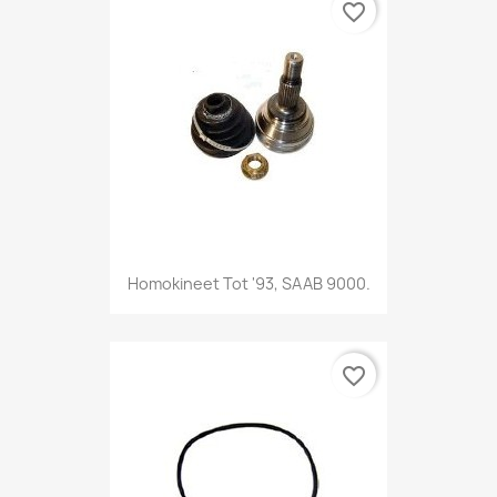
favorite_border
Homokineet Tot '93, SAAB 9000.
favorite_border