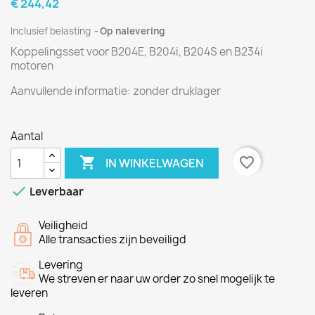
€ 244,42
Inclusief belasting
Op nalevering
Koppelingsset voor B204E, B204i, B204S en B234i
motoren
Aanvullende informatie
:
zonder
druklager
Aantal

favorite_border
IN WINKELWAGEN

Leverbaar
Veiligheid
Alle transacties zijn beveiligd
Levering
We streven er naar uw order zo snel mogelijk te
leveren