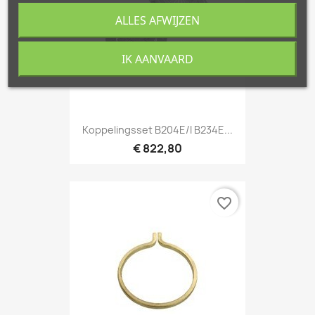
ALLES AFWIJZEN
IK AANVAARD
Koppelingsset B204E/i B234E...
€ 822,80
favorite_border