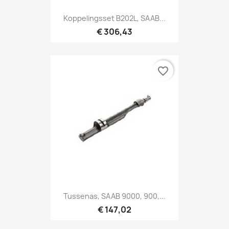
Koppelingsset B202L, SAAB...
€ 306,43
favorite_border
Tussenas, SAAB 9000, 900,...
€ 147,02