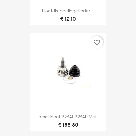
Hoofdkoppelingcilinder...
€ 12,10
favorite_border
Homokineet B234L B234R Met...
€ 168,80