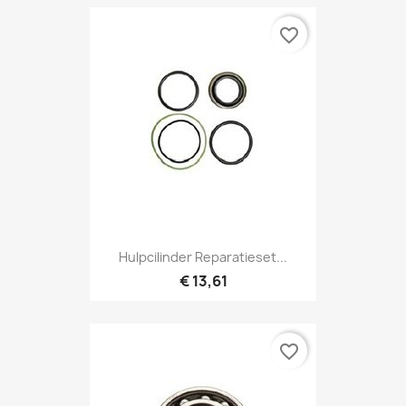
favorite_border
Hulpcilinder Reparatieset...
€ 13,61
favorite_border