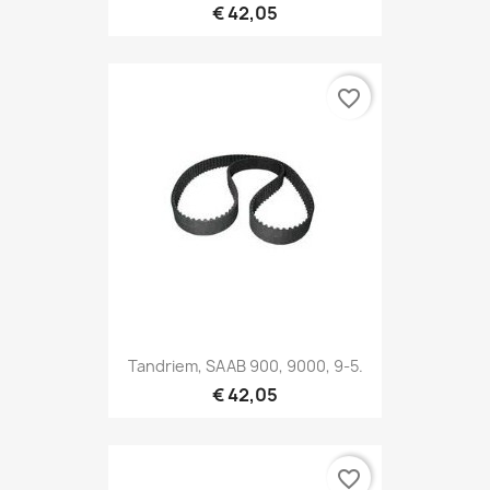
€ 42,05
favorite_border
Tandriem, SAAB 900, 9000, 9-5.
€ 42,05
favorite_border