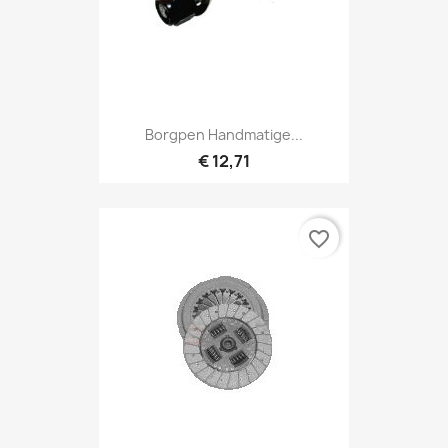
Borgpen Handmatige...
€ 12,71
favorite_border