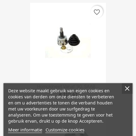
favorite_border
Homokineet Vanaf '90, SAAB...
Deze website maakt gebruik van eigen cookies en
€ 110,41
cookies van derden om onze diensten te verbeteren
en om u advertenties te tonen die verband houden
met uw voorkeuren door uw surfgedrag te
analyseren. Om uw toestemming te geven voor het
favorite_border
gebruik ervan, drukt u op de knop Accepteren.
Meer informatie
Customize cookies