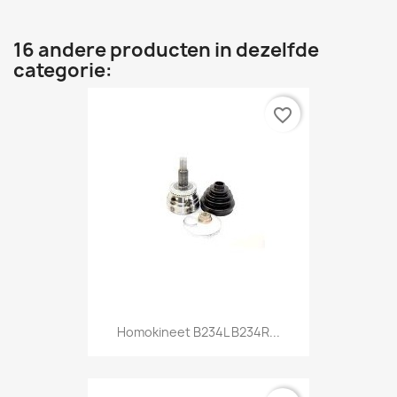
16 andere producten in dezelfde
categorie:
favorite_border
Homokineet B234L B234R...