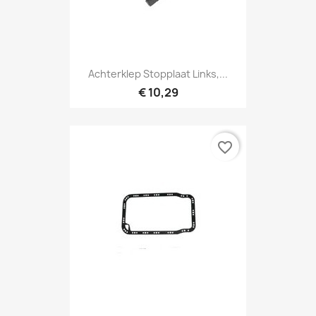
Achterklep Stopplaat Links,...
€ 10,29
favorite_border