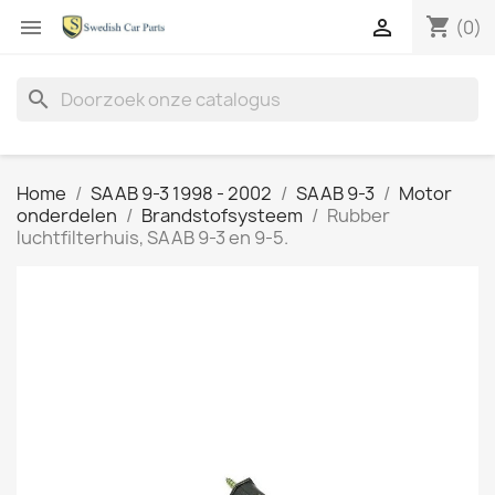
shopping_cart


(0)
search
Home
SAAB 9-3 1998 - 2002
SAAB 9-3
Motor
onderdelen
Brandstofsysteem
Rubber
luchtfilterhuis, SAAB 9-3 en 9-5.