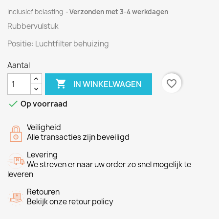
Inclusief belasting
Verzonden met 3-4 werkdagen
Rubbervulstuk
Positie:
Luchtfilter
behuizing
Aantal

favorite_border
IN WINKELWAGEN

Op voorraad
Veiligheid
Alle transacties zijn beveiligd
Levering
We streven er naar uw order zo snel mogelijk te
leveren
Retouren
Bekijk onze retour policy