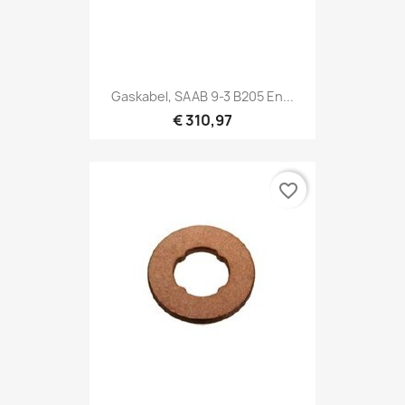
Gaskabel, SAAB 9-3 B205 En...
€ 310,97
favorite_border