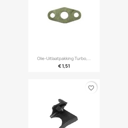
Olie-Uitlaatpakking Turbo,...
€ 1,51
favorite_border