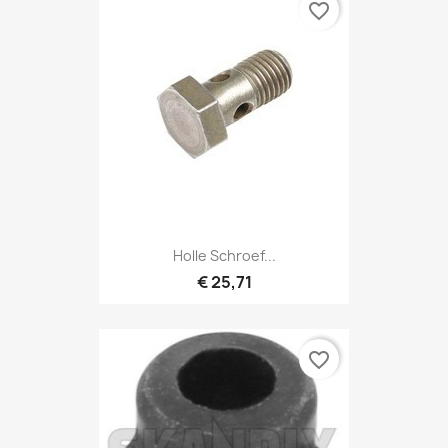
favorite_border
Holle Schroef...
€ 25,71
favorite_border