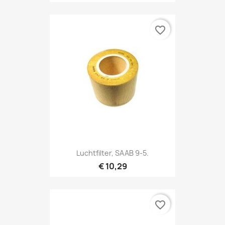
favorite_border
Luchtfilter, SAAB 9-5.
€ 10,29
favorite_border