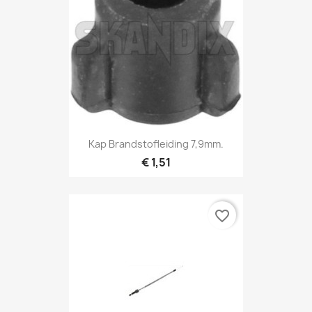
Kap Brandstofleiding 7,9mm.
€ 1,51
favorite_border