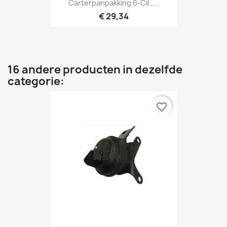
Carterpanpakking 6-Cil.,...
€ 29,34
16 andere producten in dezelfde
categorie:
favorite_border