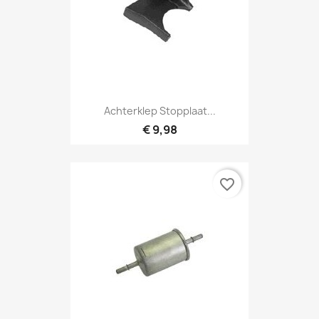
Achterklep Stopplaat...
€ 9,98
favorite_border