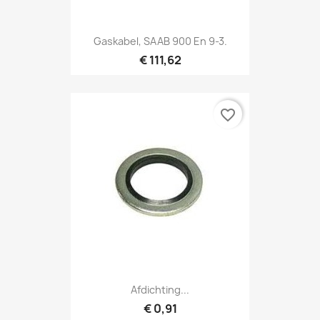
Gaskabel, SAAB 900 En 9-3.
€ 111,62
favorite_border
Afdichting...
€ 0,91