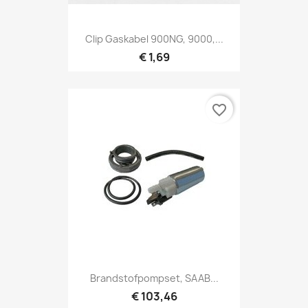
Clip Gaskabel 900NG, 9000,...
€ 1,69
favorite_border
Brandstofpompset, SAAB...
€ 103,46