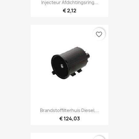
Injecteur Afdichtingsring...
€ 2,12
favorite_border
Brandstoffilterhuis Diesel,...
€ 124,03