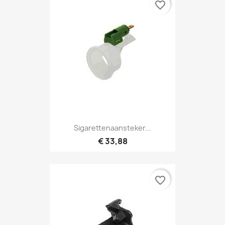
favorite_border
Sigarettenaansteker...
€ 33,88
favorite_border