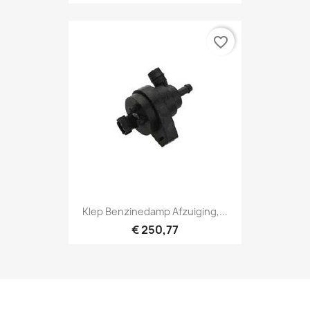
favorite_border
Klep Benzinedamp Afzuiging,...
€ 250,77