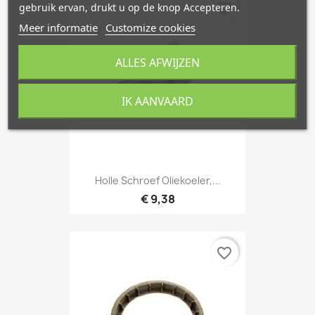
favorite_border
gebruik ervan, drukt u op de knop Accepteren.
Meer informatie
Customize cookies
ALLES AFWIJZEN
IK AANVAARD
Holle Schroef Oliekoeler,...
€ 9,38
favorite_border