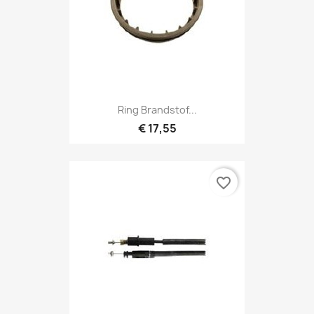
Ring Brandstof...
€ 17,55
favorite_border