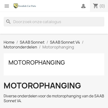
shopping_cart


(0)
search
Home
SAAB Sonnet
SAAB Sonnet V4
Motoronderdelen
Motorophanging
MOTOROPHANGING
MOTOROPHANGING
Diverse onderdelen voor de motorophanging van de SAAB
Sonnet V4.