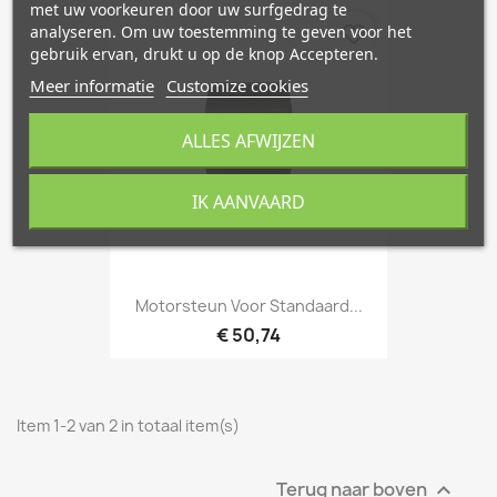
met uw voorkeuren door uw surfgedrag te
favorite_border
analyseren. Om uw toestemming te geven voor het
gebruik ervan, drukt u op de knop Accepteren.
Meer informatie
Customize cookies
ALLES AFWIJZEN
IK AANVAARD
Motorsteun Voor Standaard...
€ 50,74
Item 1-2 van 2 in totaal item(s)
Terug naar boven
