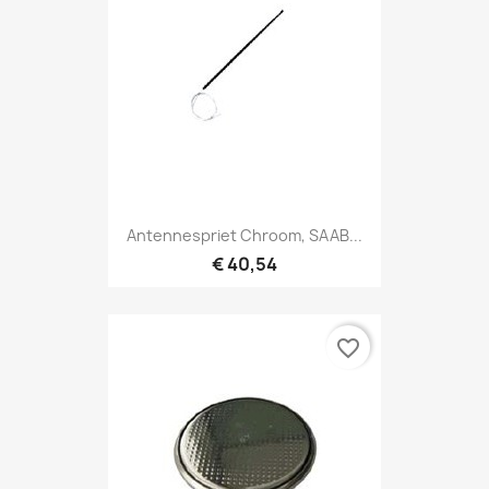
Antennespriet Chroom, SAAB...
€ 40,54
favorite_border