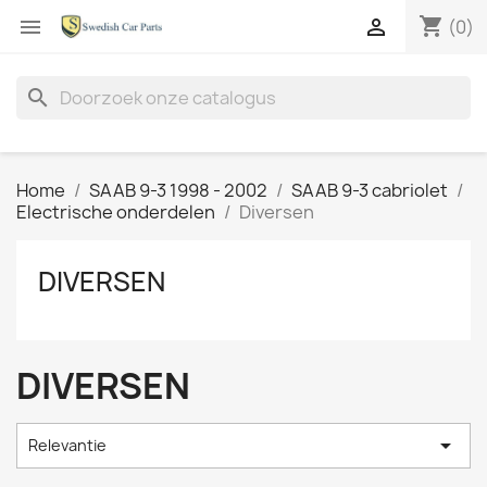
shopping_cart


(0)
search
Home
SAAB 9-3 1998 - 2002
SAAB 9-3 cabriolet
Electrische onderdelen
Diversen
DIVERSEN
DIVERSEN

Relevantie