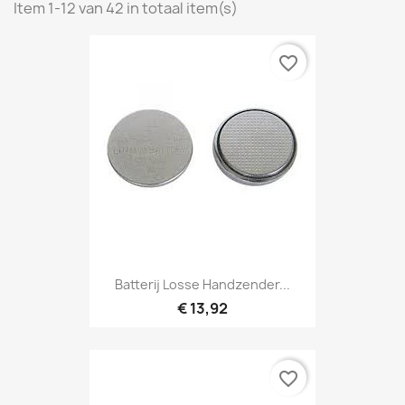
Item 1-12 van 42 in totaal item(s)
favorite_border
Batterij Losse Handzender...
€ 13,92
favorite_border