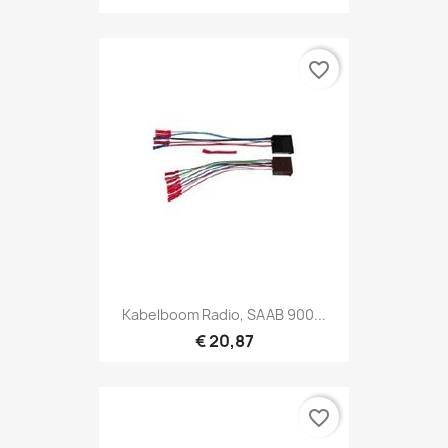
favorite_border
Kabelboom Radio, SAAB 900...
€ 20,87
favorite_border