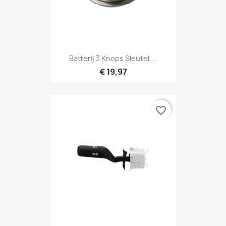
Batterij 3 Knops Sleutel,...
€ 19,97
favorite_border