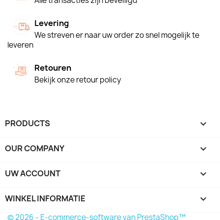
Alle transacties zijn beveiligd
Levering
We streven er naar uw order zo snel mogelijk te
leveren
Retouren
Bekijk onze retour policy
PRODUCTS

OUR COMPANY

UW ACCOUNT

WINKEL INFORMATIE
keyboard_arrow_down
© 2026 - E-commerce-software van PrestaShop™