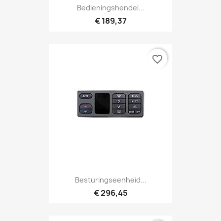
Bedieningshendel...
€ 189,37
favorite_border
Besturingseenheid...
€ 296,45