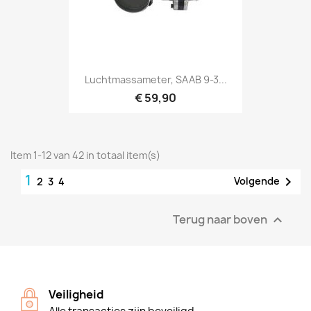
Luchtmassameter, SAAB 9-3...
€ 59,90
Item 1-12 van 42 in totaal item(s)
1

Volgende
2
3
4
Terug naar boven

Veiligheid