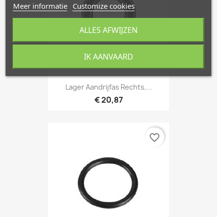
Meer informatie
Customize cookies
ALLES AFWIJZEN
IK AANVAARD
Lager Aandrijfas Rechts,...
€ 20,87
favorite_border