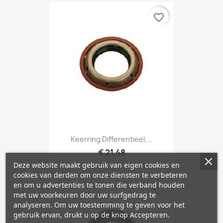
favorite_border
Keerring Differentieel,...
€ 21,48
Deze website maakt gebruik van eigen cookies en
cookies van derden om onze diensten te verbeteren
en om u advertenties te tonen die verband houden
favorite_border
met uw voorkeuren door uw surfgedrag te
analyseren. Om uw toestemming te geven voor het
gebruik ervan, drukt u op de knop Accepteren.