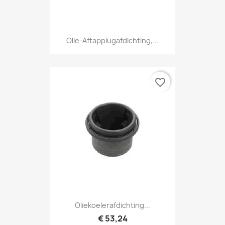
Olie-Aftapplugafdichting,...
favorite_border
Oliekoelerafdichting...
€ 53,24