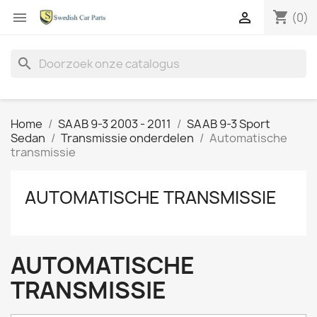
shopping_cart


(0)
search
Home
SAAB 9-3 2003 - 2011
SAAB 9-3 Sport
Sedan
Transmissie onderdelen
Automatische
transmissie
AUTOMATISCHE TRANSMISSIE
AUTOMATISCHE
TRANSMISSIE