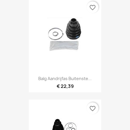
favorite_border
Balg Aandrijfas Buitenste...
€ 22,39
favorite_border