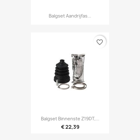
Balgset Aandrijfas...
favorite_border
Balgset Binnenste Z19DT,...
€ 22,39