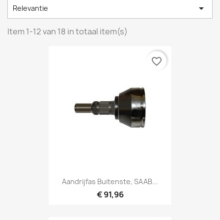

Relevantie
Item 1-12 van 18 in totaal item(s)
favorite_border
Aandrijfas Buitenste, SAAB...
€ 91,96