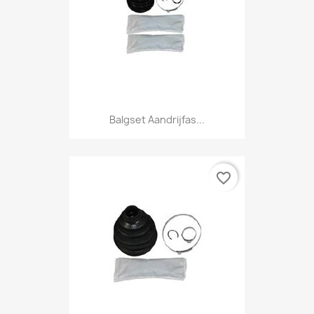
Balgset Aandrijfas...
favorite_border