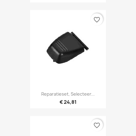
favorite_border
Reparatieset, Selecteer...
€ 24,81
favorite_border