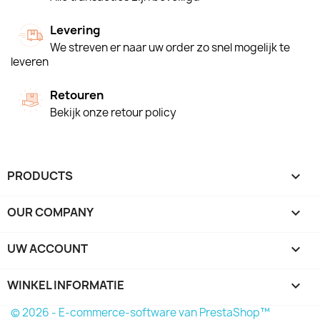
Levering
We streven er naar uw order zo snel mogelijk te
leveren
Retouren
Bekijk onze retour policy
PRODUCTS

OUR COMPANY

UW ACCOUNT

WINKEL INFORMATIE
keyboard_arrow_down
© 2026 - E-commerce-software van PrestaShop™