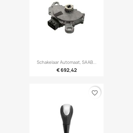
Schakelaar Automaat, SAAB...
€ 692,42
favorite_border