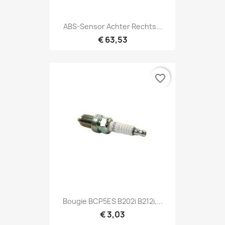
ABS-Sensor Achter Rechts...
€ 63,53
favorite_border
Bougie BCP5ES B202i B212i,...
€ 3,03