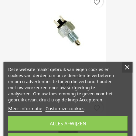
favorite_border
Deze website maakt gebruik van eigen cookies en
cookies van derden om onze diensten te verbeteren
Achteruitrijlichtschakelaar...
en om u advertenties te tonen die verband houden
€ 12,71
met uw voorkeuren door uw surfgedrag te
analyseren. Om uw toestemming te geven voor het
gebruik ervan, drukt u op de knop Accepteren.
favorite_border
Meer informatie
Customize cookies
ALLES AFWIJZEN