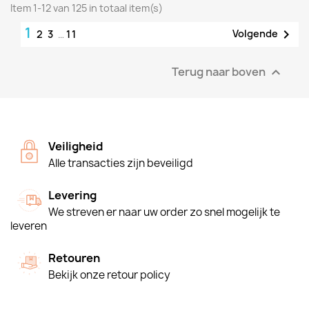
Item 1-12 van 125 in totaal item(s)
1

Volgende
2
3
…
11
Terug naar boven

Veiligheid
Alle transacties zijn beveiligd
Levering
We streven er naar uw order zo snel mogelijk te
leveren
Retouren
Bekijk onze retour policy