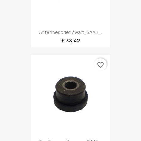
Antennespriet Zwart, SAAB...
€ 38,42
favorite_border