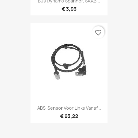
Bus Dynamo Spanner, SAAB...
€ 3,93
favorite_border
ABS-Sensor Voor Links Vanaf...
€ 63,22