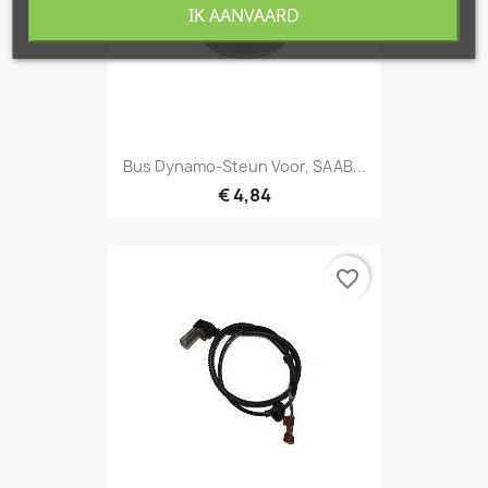
IK AANVAARD
Bus Dynamo-Steun Voor, SAAB...
€ 4,84
favorite_border