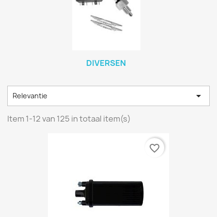
DIVERSEN

Relevantie
Item 1-12 van 125 in totaal item(s)
favorite_border