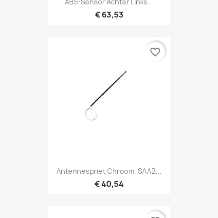
ABS-Sensor Achter Links...
€ 63,53
favorite_border
Antennespriet Chroom, SAAB...
€ 40,54