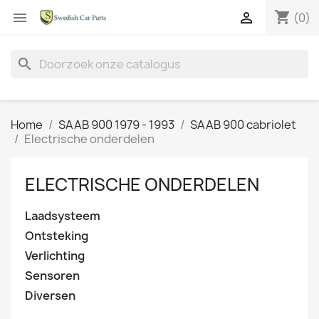
shopping_cart


(0)
search
Home
SAAB 900 1979 - 1993
SAAB 900 cabriolet
Electrische onderdelen
ELECTRISCHE ONDERDELEN
Laadsysteem
Ontsteking
Verlichting
Sensoren
Diversen