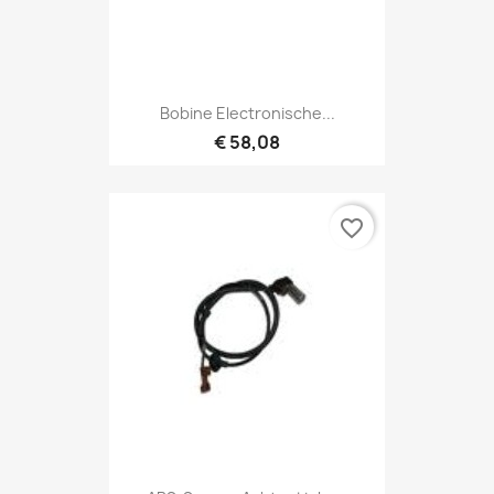
Bobine Electronische...
€ 58,08
favorite_border