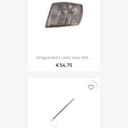
Knipperlicht Links Voor Wit...
€ 54,75
favorite_border